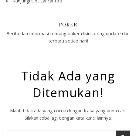
Kunjungi
Slot Lancar138
POKER
Berita dan Informasi tentang poker disini paling update dan
terbaru setiap hari!
Tidak Ada yang
Ditemukan!
Maaf, tidak ada yang cocok dengan frasa yang anda cari.
Silakan coba lagi dengan kata kunci lainnya.