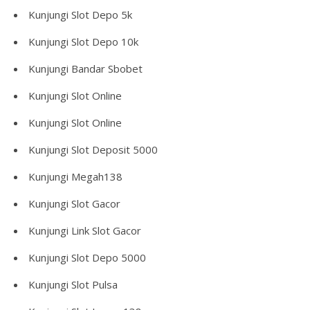
Kunjungi
Slot Depo 5k
Kunjungi
Slot Depo 10k
Kunjungi
Bandar Sbobet
Kunjungi
Slot Online
Kunjungi
Slot Online
Kunjungi
Slot Deposit 5000
Kunjungi
Megah138
Kunjungi
Slot Gacor
Kunjungi
Link Slot Gacor
Kunjungi
Slot Depo 5000
Kunjungi
Slot Pulsa