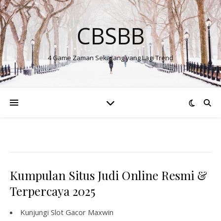
CBSBB
4 Game Zaman Sekarang yang Lagi Trend
Kumpulan Situs Judi Online Resmi &
Terpercaya 2025
Kunjungi
Slot Gacor Maxwin