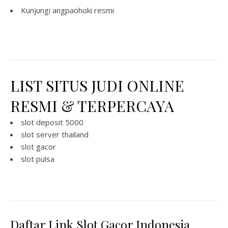
Kunjungi
angpaohoki resmi
LIST SITUS JUDI ONLINE
RESMI & TERPERCAYA
slot deposit 5000
slot server thailand
slot gacor
slot pulsa
Daftar Link Slot Gacor Indonesia