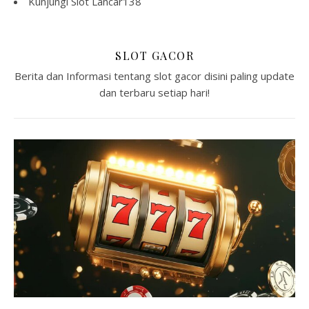
Kunjungi
Slot Lancar138
SLOT GACOR
Berita dan Informasi tentang slot gacor disini paling update
dan terbaru setiap hari!