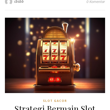
cbsbb
0 Komentar
SLOT GACOR
Strategi Bermain Slot