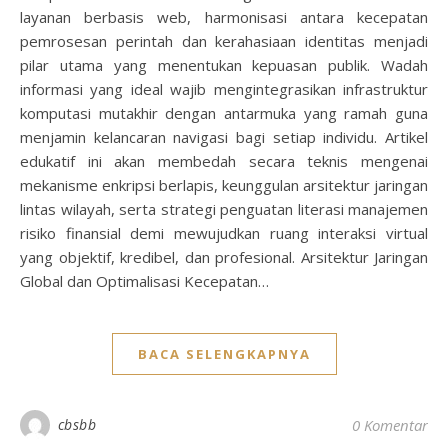
layanan berbasis web, harmonisasi antara kecepatan
pemrosesan perintah dan kerahasiaan identitas menjadi
pilar utama yang menentukan kepuasan publik. Wadah
informasi yang ideal wajib mengintegrasikan infrastruktur
komputasi mutakhir dengan antarmuka yang ramah guna
menjamin kelancaran navigasi bagi setiap individu. Artikel
edukatif ini akan membedah secara teknis mengenai
mekanisme enkripsi berlapis, keunggulan arsitektur jaringan
lintas wilayah, serta strategi penguatan literasi manajemen
risiko finansial demi mewujudkan ruang interaksi virtual
yang objektif, kredibel, dan profesional. Arsitektur Jaringan
Global dan Optimalisasi Kecepatan…
BACA SELENGKAPNYA
cbsbb
0 Komentar