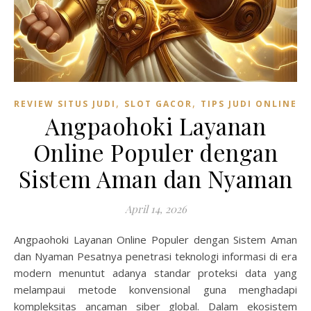
,
,
REVIEW SITUS JUDI
SLOT GACOR
TIPS JUDI ONLINE
Angpaohoki Layanan
Online Populer dengan
Sistem Aman dan Nyaman
April 14, 2026
Angpaohoki Layanan Online Populer dengan Sistem Aman
dan Nyaman Pesatnya penetrasi teknologi informasi di era
modern menuntut adanya standar proteksi data yang
melampaui metode konvensional guna menghadapi
kompleksitas ancaman siber global. Dalam ekosistem