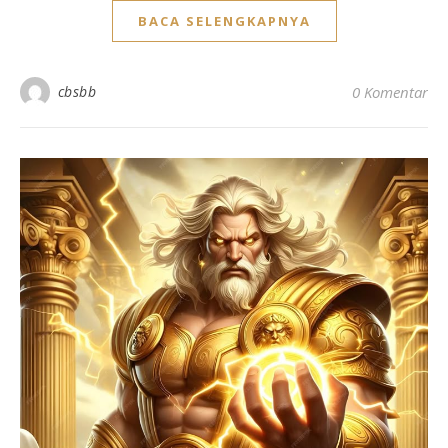
BACA SELENGKAPNYA
cbsbb
0 Komentar