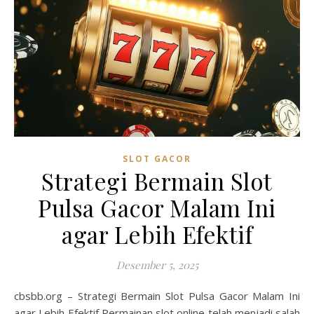
SLOT GACOR
Strategi Bermain Slot
Pulsa Gacor Malam Ini
agar Lebih Efektif
Desember 5, 2025
cbsbb.org – Strategi Bermain Slot Pulsa Gacor Malam Ini
agar Lebih Efektif Permainan slot online telah menjadi salah