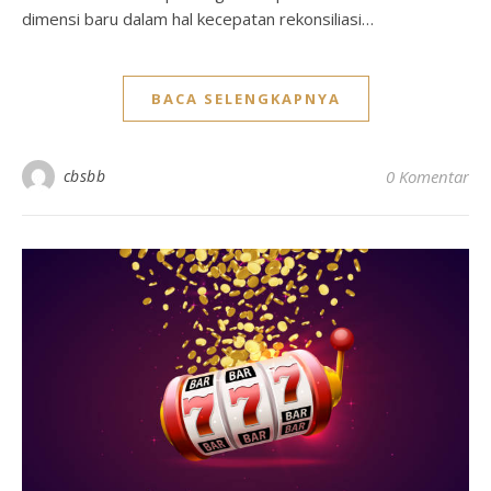
dimensi baru dalam hal kecepatan rekonsiliasi…
BACA SELENGKAPNYA
cbsbb
0 Komentar