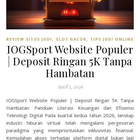
,
,
REVIEW SITUS JUDI
SLOT GACOR
TIPS JUDI ONLINE
IOGSport Website Populer
| Deposit Ringan 5K Tanpa
Hambatan
April 5, 2026
IOGSport Website Populer | Deposit Ringan 5K Tanpa
Hambatan: Panduan Literasi Keuangan dan Efisiensi
Teknologi Digital Pada kuartal kedua tahun 2026, lanskap
industri hiburan virtual telah mengalami pergeseran
paradigma yang memprioritaskan inklusivitas finansial.
Kemudahan akses terhadap platform digital bukan lagi