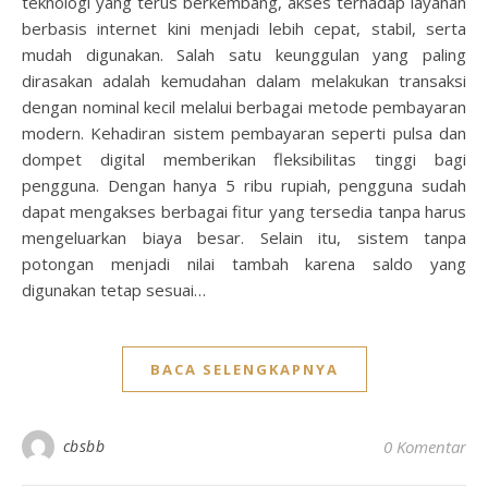
teknologi yang terus berkembang, akses terhadap layanan
berbasis internet kini menjadi lebih cepat, stabil, serta
mudah digunakan. Salah satu keunggulan yang paling
dirasakan adalah kemudahan dalam melakukan transaksi
dengan nominal kecil melalui berbagai metode pembayaran
modern. Kehadiran sistem pembayaran seperti pulsa dan
dompet digital memberikan fleksibilitas tinggi bagi
pengguna. Dengan hanya 5 ribu rupiah, pengguna sudah
dapat mengakses berbagai fitur yang tersedia tanpa harus
mengeluarkan biaya besar. Selain itu, sistem tanpa
potongan menjadi nilai tambah karena saldo yang
digunakan tetap sesuai…
BACA SELENGKAPNYA
cbsbb
0 Komentar