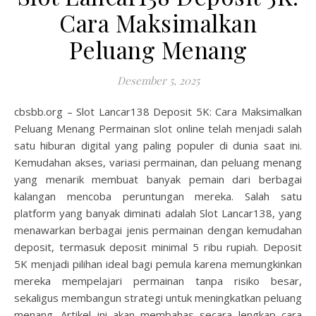
Cara Maksimalkan
Peluang Menang
Desember 5, 2025
cbsbb.org – Slot Lancar138 Deposit 5K: Cara Maksimalkan
Peluang Menang Permainan slot online telah menjadi salah
satu hiburan digital yang paling populer di dunia saat ini.
Kemudahan akses, variasi permainan, dan peluang menang
yang menarik membuat banyak pemain dari berbagai
kalangan mencoba peruntungan mereka. Salah satu
platform yang banyak diminati adalah Slot Lancar138, yang
menawarkan berbagai jenis permainan dengan kemudahan
deposit, termasuk deposit minimal 5 ribu rupiah. Deposit
5K menjadi pilihan ideal bagi pemula karena memungkinkan
mereka mempelajari permainan tanpa risiko besar,
sekaligus membangun strategi untuk meningkatkan peluang
menang. Artikel ini akan membahas secara lengkap cara