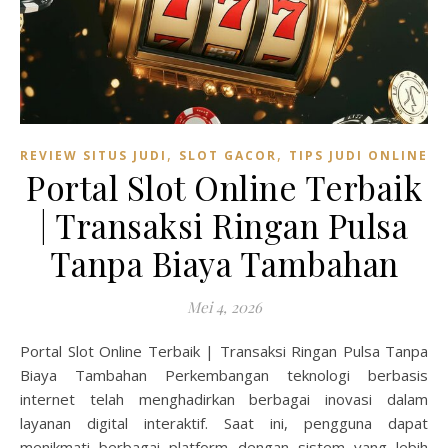
,
,
REVIEW SITUS JUDI
SLOT GACOR
TIPS JUDI ONLINE
Portal Slot Online Terbaik
| Transaksi Ringan Pulsa
Tanpa Biaya Tambahan
Mei 4, 2026
Portal Slot Online Terbaik | Transaksi Ringan Pulsa Tanpa
Biaya Tambahan Perkembangan teknologi berbasis
internet telah menghadirkan berbagai inovasi dalam
layanan digital interaktif. Saat ini, pengguna dapat
menikmati berbagai platform dengan sistem yang lebih