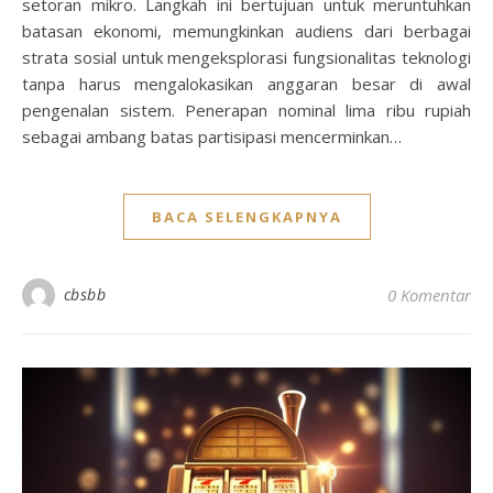
setoran mikro. Langkah ini bertujuan untuk meruntuhkan
batasan ekonomi, memungkinkan audiens dari berbagai
strata sosial untuk mengeksplorasi fungsionalitas teknologi
tanpa harus mengalokasikan anggaran besar di awal
pengenalan sistem. Penerapan nominal lima ribu rupiah
sebagai ambang batas partisipasi mencerminkan…
BACA SELENGKAPNYA
cbsbb
0 Komentar