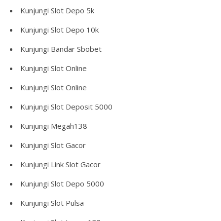
Kunjungi
Slot Depo 5k
Kunjungi
Slot Depo 10k
Kunjungi
Bandar Sbobet
Kunjungi
Slot Online
Kunjungi
Slot Online
Kunjungi
Slot Deposit 5000
Kunjungi
Megah138
Kunjungi
Slot Gacor
Kunjungi
Link Slot Gacor
Kunjungi
Slot Depo 5000
Kunjungi
Slot Pulsa