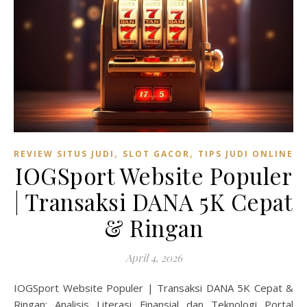
,
,
REVIEW SITUS JUDI
SLOT GACOR
TIPS JUDI ONLINE
IOGSport Website Populer
| Transaksi DANA 5K Cepat
& Ringan
April 4, 2026
IOGSport Website Populer | Transaksi DANA 5K Cepat &
Ringan: Analisis Literasi Finansial dan Teknologi Portal