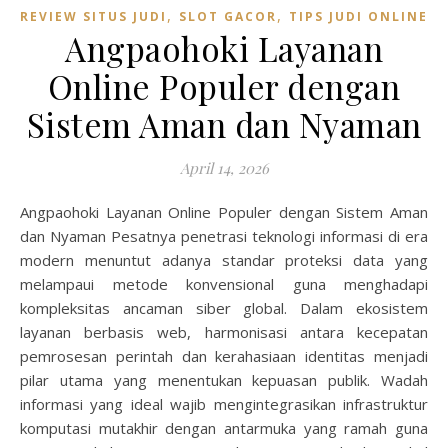
,
,
REVIEW SITUS JUDI
SLOT GACOR
TIPS JUDI ONLINE
Angpaohoki Layanan
Online Populer dengan
Sistem Aman dan Nyaman
April 14, 2026
Angpaohoki Layanan Online Populer dengan Sistem Aman
dan Nyaman Pesatnya penetrasi teknologi informasi di era
modern menuntut adanya standar proteksi data yang
melampaui metode konvensional guna menghadapi
kompleksitas ancaman siber global. Dalam ekosistem
layanan berbasis web, harmonisasi antara kecepatan
pemrosesan perintah dan kerahasiaan identitas menjadi
pilar utama yang menentukan kepuasan publik. Wadah
informasi yang ideal wajib mengintegrasikan infrastruktur
komputasi mutakhir dengan antarmuka yang ramah guna