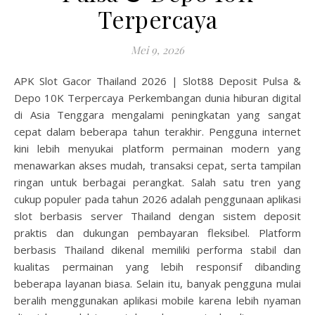
Terpercaya
Mei 9, 2026
APK Slot Gacor Thailand 2026 | Slot88 Deposit Pulsa &
Depo 10K Terpercaya Perkembangan dunia hiburan digital
di Asia Tenggara mengalami peningkatan yang sangat
cepat dalam beberapa tahun terakhir. Pengguna internet
kini lebih menyukai platform permainan modern yang
menawarkan akses mudah, transaksi cepat, serta tampilan
ringan untuk berbagai perangkat. Salah satu tren yang
cukup populer pada tahun 2026 adalah penggunaan aplikasi
slot berbasis server Thailand dengan sistem deposit
praktis dan dukungan pembayaran fleksibel. Platform
berbasis Thailand dikenal memiliki performa stabil dan
kualitas permainan yang lebih responsif dibanding
beberapa layanan biasa. Selain itu, banyak pengguna mulai
beralih menggunakan aplikasi mobile karena lebih nyaman