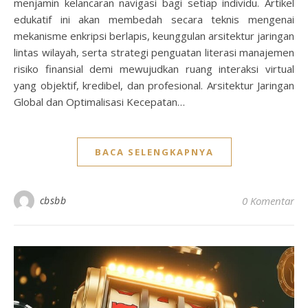
menjamin kelancaran navigasi bagi setiap individu. Artikel
edukatif ini akan membedah secara teknis mengenai
mekanisme enkripsi berlapis, keunggulan arsitektur jaringan
lintas wilayah, serta strategi penguatan literasi manajemen
risiko finansial demi mewujudkan ruang interaksi virtual
yang objektif, kredibel, dan profesional. Arsitektur Jaringan
Global dan Optimalisasi Kecepatan…
BACA SELENGKAPNYA
cbsbb
0 Komentar