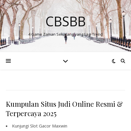
CBSBB
4 Game Zaman Sekarang yang Lagi Trend
Kumpulan Situs Judi Online Resmi &
Terpercaya 2025
Kunjungi
Slot Gacor Maxwin