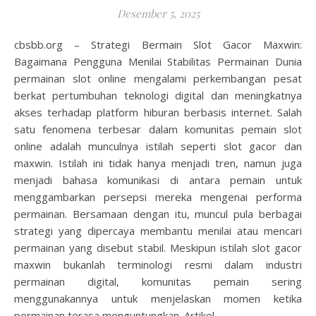
Desember 5, 2025
cbsbb.org – Strategi Bermain Slot Gacor Maxwin:
Bagaimana Pengguna Menilai Stabilitas Permainan Dunia
permainan slot online mengalami perkembangan pesat
berkat pertumbuhan teknologi digital dan meningkatnya
akses terhadap platform hiburan berbasis internet. Salah
satu fenomena terbesar dalam komunitas pemain slot
online adalah munculnya istilah seperti slot gacor dan
maxwin. Istilah ini tidak hanya menjadi tren, namun juga
menjadi bahasa komunikasi di antara pemain untuk
menggambarkan persepsi mereka mengenai performa
permainan. Bersamaan dengan itu, muncul pula berbagai
strategi yang dipercaya membantu menilai atau mencari
permainan yang disebut stabil. Meskipun istilah slot gacor
maxwin bukanlah terminologi resmi dalam industri
permainan digital, komunitas pemain sering
menggunakannya untuk menjelaskan momen ketika
permainan terasa menguntungkan. Artikel…