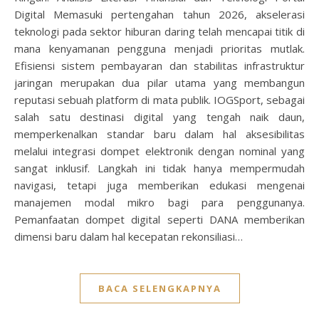
Digital Memasuki pertengahan tahun 2026, akselerasi
teknologi pada sektor hiburan daring telah mencapai titik di
mana kenyamanan pengguna menjadi prioritas mutlak.
Efisiensi sistem pembayaran dan stabilitas infrastruktur
jaringan merupakan dua pilar utama yang membangun
reputasi sebuah platform di mata publik. IOGSport, sebagai
salah satu destinasi digital yang tengah naik daun,
memperkenalkan standar baru dalam hal aksesibilitas
melalui integrasi dompet elektronik dengan nominal yang
sangat inklusif. Langkah ini tidak hanya mempermudah
navigasi, tetapi juga memberikan edukasi mengenai
manajemen modal mikro bagi para penggunanya.
Pemanfaatan dompet digital seperti DANA memberikan
dimensi baru dalam hal kecepatan rekonsiliasi…
BACA SELENGKAPNYA