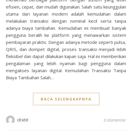
efisien, cepat, dan mudah digunakan. Salah satu keunggulan
utama dari layanan modern adalah kemudahan dalam
melakukan transaksi dengan nominal kecil serta tanpa
adanya biaya tambahan. Kemudahan ini membuat banyak
pengguna beralih ke platform yang menawarkan sistem
pembayaran praktis. Dengan adanya metode seperti pulsa,
QRIS, dan dompet digital, proses transaksi menjadi lebih
fleksibel dan dapat dilakukan kapan saja. Hal ini memberikan
pengalaman yang lebih nyaman bagi pengguna dalam
mengakses layanan digital. Kemudahan Transaksi Tanpa
Biaya Tambahan Salah…
BACA SELENGKAPNYA
cbsbb
0 Komentar