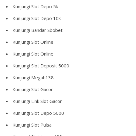
Kunjungi
Slot Depo 5k
Kunjungi
Slot Depo 10k
Kunjungi
Bandar Sbobet
Kunjungi
Slot Online
Kunjungi
Slot Online
Kunjungi
Slot Deposit 5000
Kunjungi
Megah138
Kunjungi
Slot Gacor
Kunjungi
Link Slot Gacor
Kunjungi
Slot Depo 5000
Kunjungi
Slot Pulsa