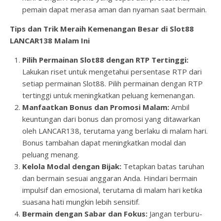
pemain dapat merasa aman dan nyaman saat bermain.
Tips dan Trik Meraih Kemenangan Besar di Slot88
LANCAR138 Malam Ini
Pilih Permainan Slot88 dengan RTP Tertinggi:
Lakukan riset untuk mengetahui persentase RTP dari
setiap permainan Slot88. Pilih permainan dengan RTP
tertinggi untuk meningkatkan peluang kemenangan.
Manfaatkan Bonus dan Promosi Malam:
Ambil
keuntungan dari bonus dan promosi yang ditawarkan
oleh LANCAR138, terutama yang berlaku di malam hari.
Bonus tambahan dapat meningkatkan modal dan
peluang menang.
Kelola Modal dengan Bijak:
Tetapkan batas taruhan
dan bermain sesuai anggaran Anda. Hindari bermain
impulsif dan emosional, terutama di malam hari ketika
suasana hati mungkin lebih sensitif.
Bermain dengan Sabar dan Fokus:
Jangan terburu-