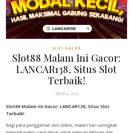
SLOT GACOR
Slot88 Malam Ini Gacor:
LANCAR138, Situs Slot
Terbaik!
April 4, 2025
Slot88 Malam Ini Gacor: LANCAR138, Situs Slot
Terbaik!
Bagi para penggemar slot online, malam hari seringkali
menjadi waktu yang tepat untuk mencari hiburan dan