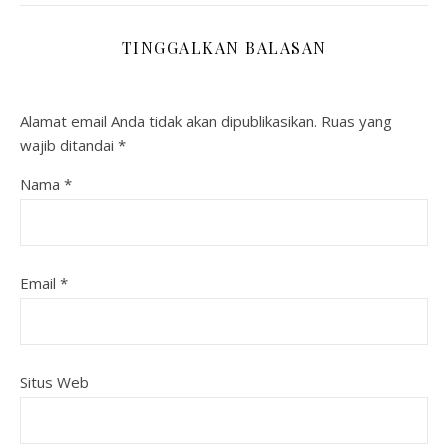
TINGGALKAN BALASAN
Alamat email Anda tidak akan dipublikasikan.
Ruas yang
wajib ditandai
*
Nama
*
Email
*
Situs Web