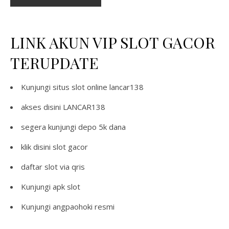
LINK AKUN VIP SLOT GACOR
TERUPDATE
Kunjungi situs
slot online lancar138
akses disini
LANCAR138
segera kunjungi
depo 5k dana
klik disini
slot gacor
daftar
slot via qris
Kunjungi
apk slot
Kunjungi
angpaohoki resmi