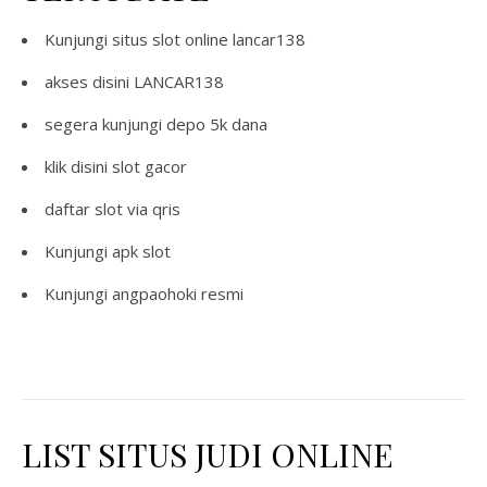
Kunjungi situs
slot online lancar138
akses disini
LANCAR138
segera kunjungi
depo 5k dana
klik disini
slot gacor
daftar
slot via qris
Kunjungi
apk slot
Kunjungi
angpaohoki resmi
LIST SITUS JUDI ONLINE