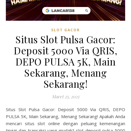
SLOT GACOR
Situs Slot Pulsa Gacor:
Deposit 5000 Via QRIS,
DEPO PULSA 5K, Main
Sekarang, Menang
Sekarang!
Maret 25, 2025
Situs Slot Pulsa Gacor: Deposit 5000 Via QRIS, DEPO
PULSA 5K, Main Sekarang, Menang Sekarang! Apakah Anda
mencari situs slot online dengan peluang kemenangan
tinggi dan transaksi yang mudah? slot deposit pulsa 5000