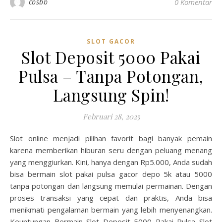
cbsbb
0 Komentar
SLOT GACOR
Slot Deposit 5000 Pakai
Pulsa – Tanpa Potongan,
Langsung Spin!
Februari 28, 2025
Slot online menjadi pilihan favorit bagi banyak pemain
karena memberikan hiburan seru dengan peluang menang
yang menggiurkan. Kini, hanya dengan Rp5.000, Anda sudah
bisa bermain slot pakai pulsa gacor depo 5k atau 5000
tanpa potongan dan langsung memulai permainan. Dengan
proses transaksi yang cepat dan praktis, Anda bisa
menikmati pengalaman bermain yang lebih menyenangkan.
Keuntungan Bermain Slot Deposit 5000 Pakai Pulsa Slot