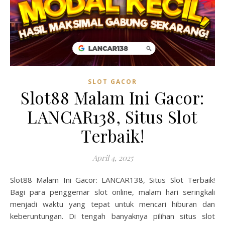
SLOT GACOR
Slot88 Malam Ini Gacor:
LANCAR138, Situs Slot
Terbaik!
April 4, 2025
Slot88 Malam Ini Gacor: LANCAR138, Situs Slot Terbaik!
Bagi para penggemar slot online, malam hari seringkali
menjadi waktu yang tepat untuk mencari hiburan dan
keberuntungan. Di tengah banyaknya pilihan situs slot