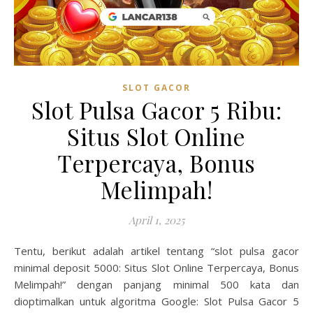
SLOT GACOR
Slot Pulsa Gacor 5 Ribu:
Situs Slot Online
Terpercaya, Bonus
Melimpah!
April 1, 2025
Tentu, berikut adalah artikel tentang “slot pulsa gacor
minimal deposit 5000: Situs Slot Online Terpercaya, Bonus
Melimpah!” dengan panjang minimal 500 kata dan
dioptimalkan untuk algoritma Google: Slot Pulsa Gacor 5