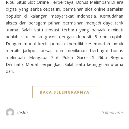
Ribu: Situs Slot Online Terpercaya, Bonus Melimpah! Di era
digital yang serba cepat ini, permainan slot online semakin
populer di kalangan masyarakat Indonesia. Kemudahan
akses dan beragam pilihan permainan menjadi daya tarik
utama. Salah satu inovasi terbaru yang banyak diminati
adalah slot pulsa gacor dengan deposit 5 ribu rupiah.
Dengan modal kecil, pemain memiliki kesempatan untuk
meraih jackpot besar dan menikmati berbagai bonus
melimpah. Mengapa Slot Pulsa Gacor 5 Ribu Begitu
Diminati? Modal Terjangkau: Salah satu keunggulan utama
dari…
BACA SELENGKAPNYA
cbsbb
0 Komentar