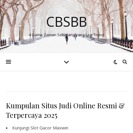
CBSBB
4 Game Zaman Sekarang yang Lagi Trend
Kumpulan Situs Judi Online Resmi &
Terpercaya 2025
Kunjungi
Slot Gacor Maxwin