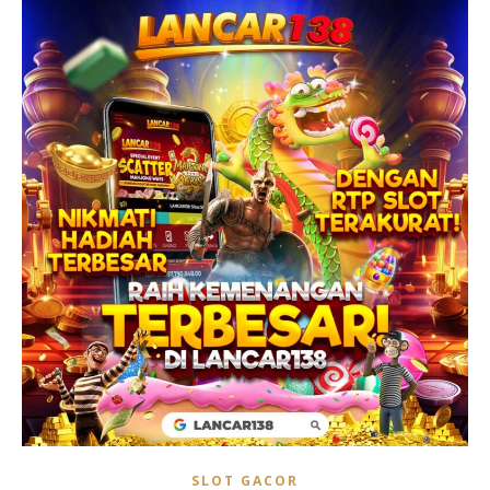
SLOT GACOR