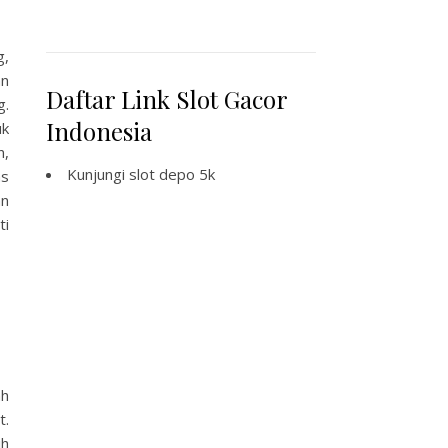
g,
n
Daftar Link Slot Gacor
g.
Indonesia
uk
n,
Kunjungi
slot depo 5k
as
an
ti
ah
t.
ih