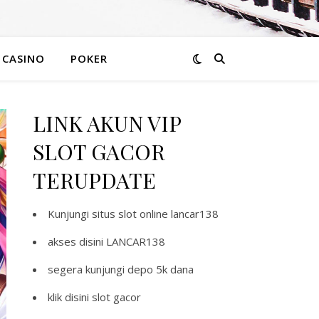
CASINO
POKER
LINK AKUN VIP
SLOT GACOR
TERUPDATE
Kunjungi situs
slot online lancar138
akses disini
LANCAR138
segera kunjungi
depo 5k dana
klik disini
slot gacor