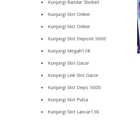
Kunjungi
Bandar Sbobet
Kunjungi
Slot Online
Kunjungi
Slot Online
Kunjungi
Slot Deposit 5000
Kunjungi
Megah138
Kunjungi
Slot Gacor
Kunjungi
Link Slot Gacor
Kunjungi
Slot Depo 5000
Kunjungi
Slot Pulsa
Kunjungi
Slot Lancar138