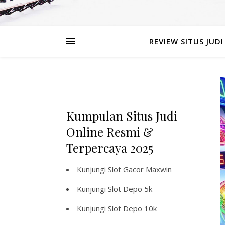
REVIEW SITUS JUDI
Kumpulan Situs Judi
Online Resmi &
Terpercaya 2025
Kunjungi
Slot Gacor Maxwin
Kunjungi
Slot Depo 5k
Kunjungi
Slot Depo 10k