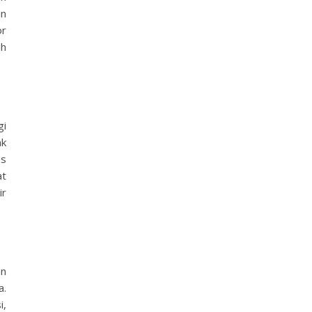
in
or
ih
gi
nk
es
at
ir
an
a.
i,