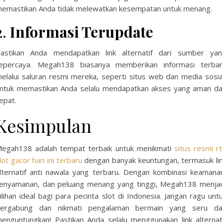
emastikan Anda tidak melewatkan kesempatan untuk menang.
2.
Informasi Terupdate
astikan Anda mendapatkan link alternatif dari sumber ya
epercaya. Megah138 biasanya memberikan informasi terba
elalui saluran resmi mereka, seperti situs web dan media sosia
ntuk memastikan Anda selalu mendapatkan akses yang aman d
epat.
Kesimpulan
egah138 adalah tempat terbaik untuk menikmati
situs resmi r
lot gacor hari ini terbaru
dengan banyak keuntungan, termasuk li
lternatif anti nawala yang terbaru. Dengan kombinasi keamana
enyamanan, dan peluang menang yang tinggi, Megah138 menja
ilihan ideal bagi para pecinta slot di Indonesia. Jangan ragu unt
ergabung dan nikmati pengalaman bermain yang seru d
enguntungkan! Pastikan Anda selalu menggunakan link alternat