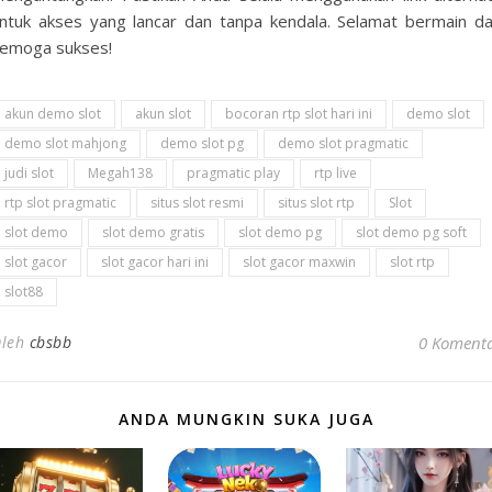
ntuk akses yang lancar dan tanpa kendala. Selamat bermain d
emoga sukses!
akun demo slot
akun slot
bocoran rtp slot hari ini
demo slot
demo slot mahjong
demo slot pg
demo slot pragmatic
judi slot
Megah138
pragmatic play
rtp live
rtp slot pragmatic
situs slot resmi
situs slot rtp
Slot
slot demo
slot demo gratis
slot demo pg
slot demo pg soft
slot gacor
slot gacor hari ini
slot gacor maxwin
slot rtp
slot88
leh
cbsbb
0 Koment
ANDA MUNGKIN SUKA JUGA