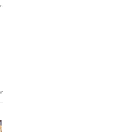
an
ar