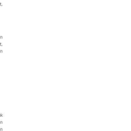
t,
an
t,
an
uk
an
an