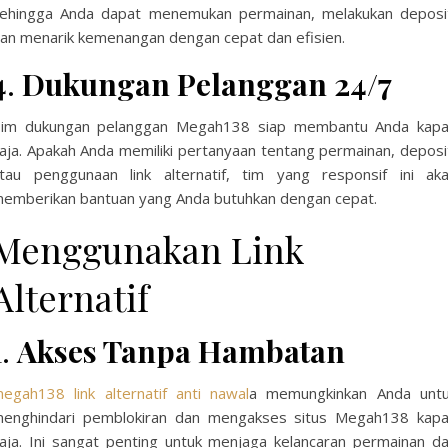
ehingga Anda dapat menemukan permainan, melakukan deposi
an menarik kemenangan dengan cepat dan efisien.
4.
Dukungan Pelanggan 24/7
im dukungan pelanggan Megah138 siap membantu Anda kap
aja. Apakah Anda memiliki pertanyaan tentang permainan, deposi
tau penggunaan link alternatif, tim yang responsif ini ak
emberikan bantuan yang Anda butuhkan dengan cepat.
Menggunakan Link
Alternatif
1.
Akses Tanpa Hambatan
egah138 link alternatif anti nawal
a
memungkinkan Anda unt
enghindari pemblokiran dan mengakses situs Megah138 kap
aja. Ini sangat penting untuk menjaga kelancaran permainan d