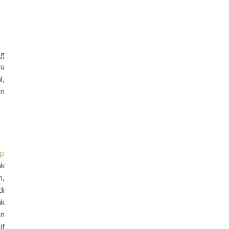
ng
ru
l,
an
tp
nk
n,
di
uk
an
if