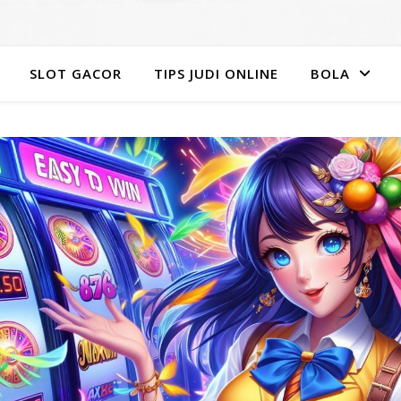
SLOT GACOR
TIPS JUDI ONLINE
BOLA