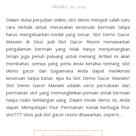
Oktober 20, 2024
Dalam dunia perjudian online, slot demo menjadi salah satu
cara terbaik untuk merasakan keseruan bermain tanpa
harus mengeluarkan modal yang besar. Slot Demo Gacor
Maxwin di Situs Judi Slot Gacor Resmi menawarkan
pengalaman bermain yang tidak hanya menyenangkan
tetapi juga penuh peluang untuk menang. Artikel ini akan
membahas semua yang perlu Anda ketahui tentang slot
demo gacor dan bagaimana Anda dapat menikmati
keseruan tanpa batas. Apa itu Slot Demo Gacor Maxwin?
Slot Demo Gacor Maxwin adalah versi percobaan dari
permainan slot yang memungkinkan pemain untuk bermain
tanpa risiko kehilangan uang. Dalam mode demo ini, Anda
dapat: Mempelajari Fitur Permainan: Kenali berbagai fitur
slot777 situs judi slot gacor resmi ditawarkan, seperti…