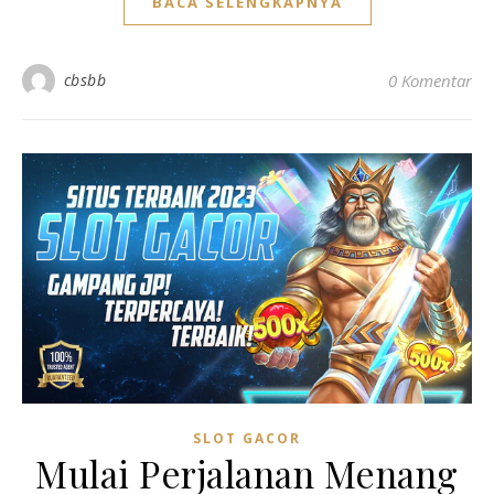
BACA SELENGKAPNYA
cbsbb
0 Komentar
SLOT GACOR
Mulai Perjalanan Menang