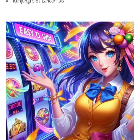
Kunjungi
Slot Lancar138