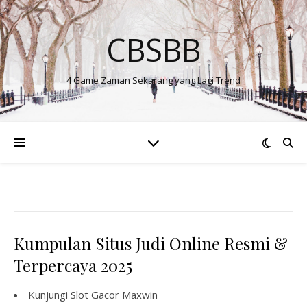
CBSBB
4 Game Zaman Sekarang yang Lagi Trend
Kumpulan Situs Judi Online Resmi &
Terpercaya 2025
Kunjungi
Slot Gacor Maxwin