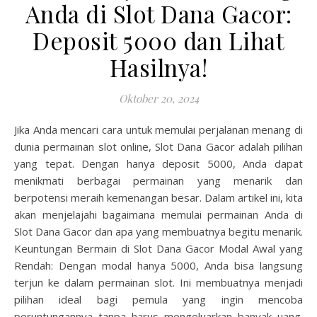
Anda di Slot Dana Gacor:
Deposit 5000 dan Lihat
Hasilnya!
Oktober 20, 2024
Jika Anda mencari cara untuk memulai perjalanan menang di
dunia permainan slot online, Slot Dana Gacor adalah pilihan
yang tepat. Dengan hanya deposit 5000, Anda dapat
menikmati berbagai permainan yang menarik dan
berpotensi meraih kemenangan besar. Dalam artikel ini, kita
akan menjelajahi bagaimana memulai permainan Anda di
Slot Dana Gacor dan apa yang membuatnya begitu menarik.
Keuntungan Bermain di Slot Dana Gacor Modal Awal yang
Rendah: Dengan modal hanya 5000, Anda bisa langsung
terjun ke dalam permainan slot. Ini membuatnya menjadi
pilihan ideal bagi pemula yang ingin mencoba
peruntungannya tanpa harus mengeluarkan banyak uang.