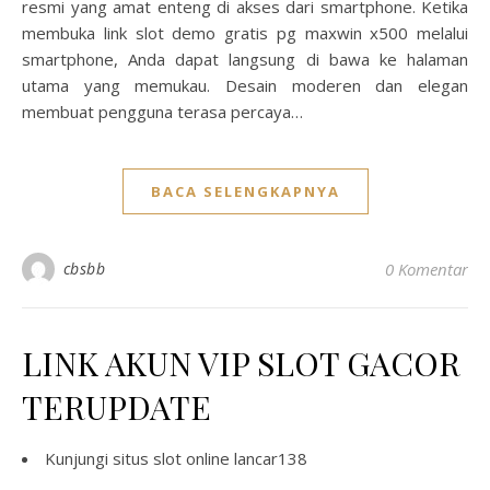
resmi yang amat enteng di akses dari smartphone. Ketika
membuka link slot demo gratis pg maxwin x500 melalui
smartphone, Anda dapat langsung di bawa ke halaman
utama yang memukau. Desain moderen dan elegan
membuat pengguna terasa percaya…
BACA SELENGKAPNYA
cbsbb
0 Komentar
LINK AKUN VIP SLOT GACOR
TERUPDATE
Kunjungi situs
slot online lancar138