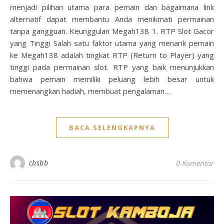
menjadi pilihan utama para pemain dan bagaimana link
alternatif dapat membantu Anda menikmati permainan
tanpa gangguan. Keunggulan Megah138 1. RTP Slot Gacor
yang Tinggi Salah satu faktor utama yang menarik pemain
ke Megah138 adalah tingkat RTP (Return to Player) yang
tinggi pada permainan slot. RTP yang baik menunjukkan
bahwa pemain memiliki peluang lebih besar untuk
memenangkan hadiah, membuat pengalaman…
BACA SELENGKAPNYA
cbsbb
0 Komentar