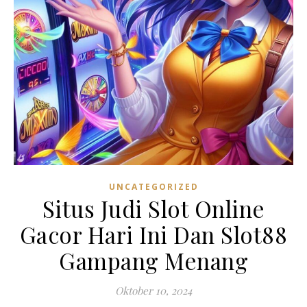
UNCATEGORIZED
Situs Judi Slot Online
Gacor Hari Ini Dan Slot88
Gampang Menang
Oktober 10, 2024