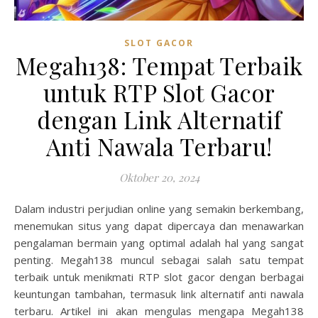
SLOT GACOR
Megah138: Tempat Terbaik
untuk RTP Slot Gacor
dengan Link Alternatif
Anti Nawala Terbaru!
Oktober 20, 2024
Dalam industri perjudian online yang semakin berkembang,
menemukan situs yang dapat dipercaya dan menawarkan
pengalaman bermain yang optimal adalah hal yang sangat
penting. Megah138 muncul sebagai salah satu tempat
terbaik untuk menikmati RTP slot gacor dengan berbagai
keuntungan tambahan, termasuk link alternatif anti nawala
terbaru. Artikel ini akan mengulas mengapa Megah138