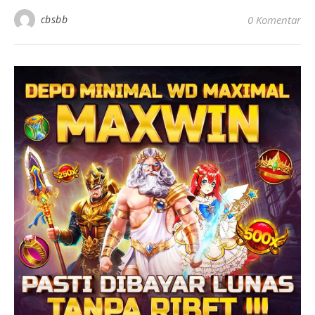
cbsbb
0 Komentar