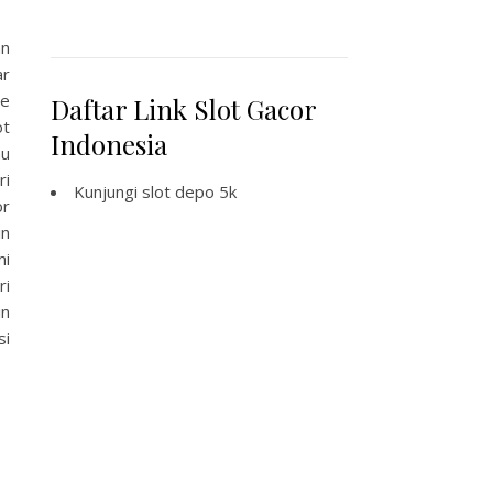
an
ar
ne
Daftar Link Slot Gacor
ot
Indonesia
mu
ri
Kunjungi
slot depo 5k
or
in
mi
ri
in
si