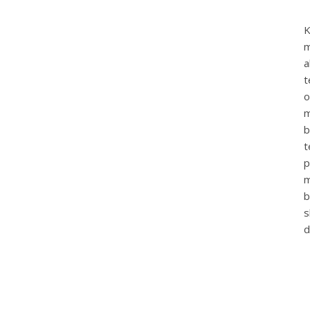
K
m
a
t
o
m
b
t
p
m
b
s
d