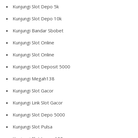
Kunjungi
Slot Depo 5k
Kunjungi
Slot Depo 10k
Kunjungi
Bandar Sbobet
Kunjungi
Slot Online
Kunjungi
Slot Online
Kunjungi
Slot Deposit 5000
Kunjungi
Megah138
Kunjungi
Slot Gacor
Kunjungi
Link Slot Gacor
Kunjungi
Slot Depo 5000
Kunjungi
Slot Pulsa