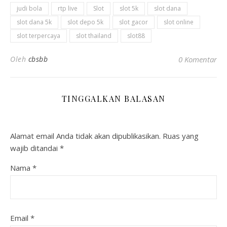
judi bola
rtp live
Slot
slot 5k
slot dana
slot dana 5k
slot depo 5k
slot gacor
slot online
slot terpercaya
slot thailand
slot88
Oleh
cbsbb
0 Komentar
TINGGALKAN BALASAN
Alamat email Anda tidak akan dipublikasikan.
Ruas yang
wajib ditandai
*
Nama
*
Email
*