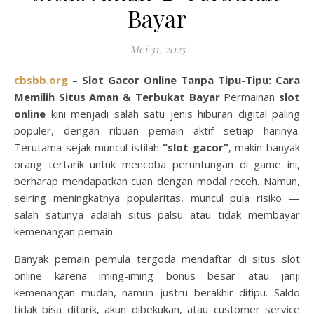
Bayar
Mei 31, 2025
cbsbb.org
– Slot Gacor Online Tanpa Tipu-Tipu: Cara
Memilih Situs Aman & Terbukat Bayar
Permainan
slot
online
kini menjadi salah satu jenis hiburan digital paling
populer, dengan ribuan pemain aktif setiap harinya.
Terutama sejak muncul istilah
“slot gacor”
, makin banyak
orang tertarik untuk mencoba peruntungan di game ini,
berharap mendapatkan cuan dengan modal receh. Namun,
seiring meningkatnya popularitas, muncul pula risiko —
salah satunya adalah situs palsu atau tidak membayar
kemenangan pemain.
Banyak pemain pemula tergoda mendaftar di situs slot
online karena iming-iming bonus besar atau janji
kemenangan mudah, namun justru berakhir ditipu. Saldo
tidak bisa ditarik, akun dibekukan, atau customer service