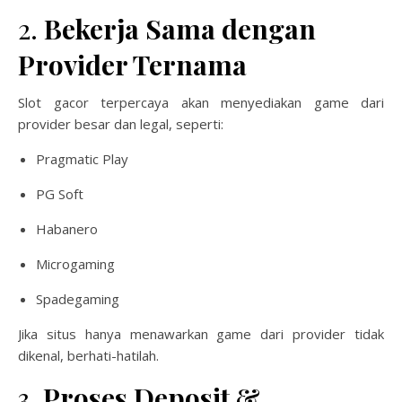
2.
Bekerja Sama dengan
Provider Ternama
Slot gacor terpercaya akan menyediakan game dari
provider besar dan legal, seperti:
Pragmatic Play
PG Soft
Habanero
Microgaming
Spadegaming
Jika situs hanya menawarkan game dari provider tidak
dikenal, berhati-hatilah.
3.
Proses Deposit &