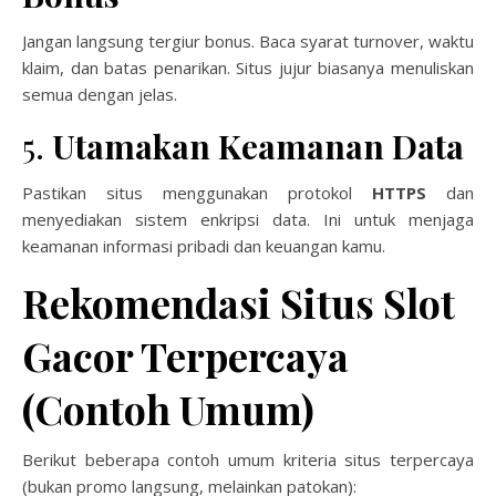
Jangan langsung tergiur bonus. Baca syarat turnover, waktu
klaim, dan batas penarikan. Situs jujur biasanya menuliskan
semua dengan jelas.
5.
Utamakan Keamanan Data
Pastikan situs menggunakan protokol
HTTPS
dan
menyediakan sistem enkripsi data. Ini untuk menjaga
keamanan informasi pribadi dan keuangan kamu.
Rekomendasi Situs Slot
Gacor Terpercaya
(Contoh Umum)
Berikut beberapa contoh umum kriteria situs terpercaya
(bukan promo langsung, melainkan patokan):