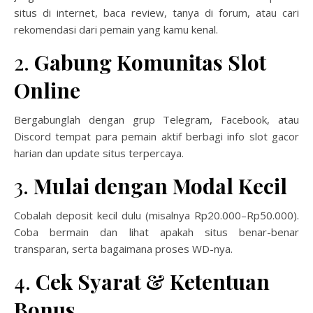
situs di internet, baca review, tanya di forum, atau cari
rekomendasi dari pemain yang kamu kenal.
2.
Gabung Komunitas Slot
Online
Bergabunglah dengan grup Telegram, Facebook, atau
Discord tempat para pemain aktif berbagi info slot gacor
harian dan update situs terpercaya.
3.
Mulai dengan Modal Kecil
Cobalah deposit kecil dulu (misalnya Rp20.000–Rp50.000).
Coba bermain dan lihat apakah situs benar-benar
transparan, serta bagaimana proses WD-nya.
4.
Cek Syarat & Ketentuan
Bonus