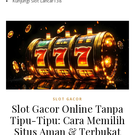
Kunjungi
Slot Lancar138
SLOT GACOR
Slot Gacor Online Tanpa
Tipu-Tipu: Cara Memilih
Situs Aman & Terbukat