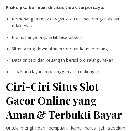
Risiko jika bermain di situs tidak terpercaya:
Kemenangan tidak dibayar atau ditahan dengan alasan
tidak jelas
Bonus hanya janji, tidak bisa diklaim
Situs sering down atau error saat kamu menang
Data pribadi dan keuangan berisiko disalahgunakan
Tidak ada layanan pelanggan atau dukungan
Ciri-Ciri Situs Slot
Gacor Online yang
Aman & Terbukti Bayar
Untuk menghindari penipuan, kamu harus jeli sebelum