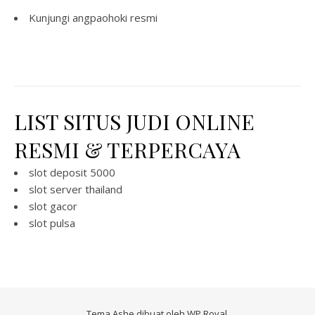
Kunjungi
angpaohoki resmi
LIST SITUS JUDI ONLINE
RESMI & TERPERCAYA
slot deposit 5000
slot server thailand
slot gacor
slot pulsa
Tema Ashe dibuat oleh
WP Royal
.