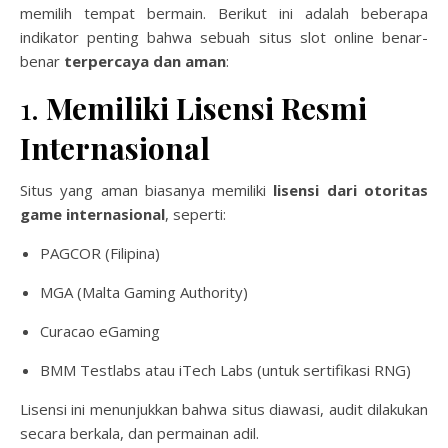
memilih tempat bermain. Berikut ini adalah beberapa
indikator penting bahwa sebuah situs slot online benar-
benar
terpercaya dan aman
:
1.
Memiliki Lisensi Resmi
Internasional
Situs yang aman biasanya memiliki
lisensi dari otoritas
game internasional
, seperti:
PAGCOR (Filipina)
MGA (Malta Gaming Authority)
Curacao eGaming
BMM Testlabs atau iTech Labs (untuk sertifikasi RNG)
Lisensi ini menunjukkan bahwa situs diawasi, audit dilakukan
secara berkala, dan permainan adil.