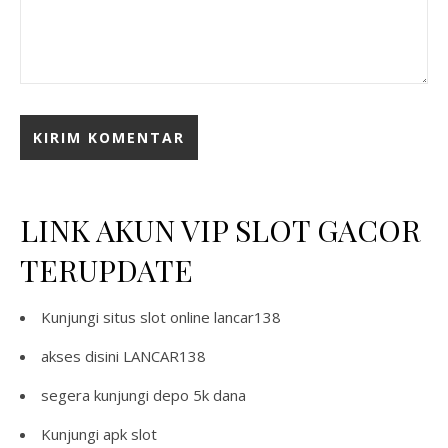
LINK AKUN VIP SLOT GACOR
TERUPDATE
Kunjungi situs
slot online lancar138
akses disini
LANCAR138
segera kunjungi
depo 5k dana
Kunjungi
apk slot