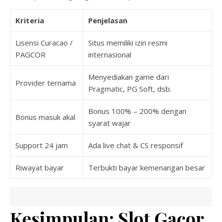
Kriteria
Penjelasan
Lisensi Curacao /
Situs memiliki izin resmi
PAGCOR
internasional
Menyediakan game dari
Provider ternama
Pragmatic, PG Soft, dsb.
Bonus 100% – 200% dengan
Bonus masuk akal
syarat wajar
Support 24 jam
Ada live chat & CS responsif
Riwayat bayar
Terbukti bayar kemenangan besar
Kesimpulan: Slot Gacor