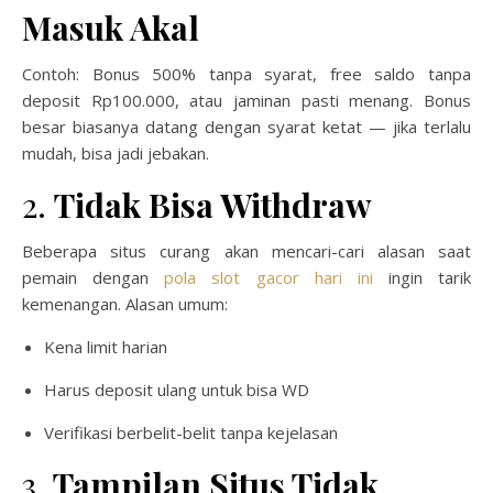
Masuk Akal
Contoh: Bonus 500% tanpa syarat, free saldo tanpa
deposit Rp100.000, atau jaminan pasti menang. Bonus
besar biasanya datang dengan syarat ketat — jika terlalu
mudah, bisa jadi jebakan.
2.
Tidak Bisa Withdraw
Beberapa situs curang akan mencari-cari alasan saat
pemain dengan
pola slot gacor hari ini
ingin tarik
kemenangan. Alasan umum:
Kena limit harian
Harus deposit ulang untuk bisa WD
Verifikasi berbelit-belit tanpa kejelasan
3.
Tampilan Situs Tidak