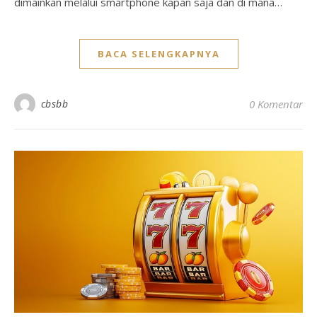
dimainkan melalui smartphone kapan saja dan di mana…
BACA SELENGKAPNYA
cbsbb
0 Komentar