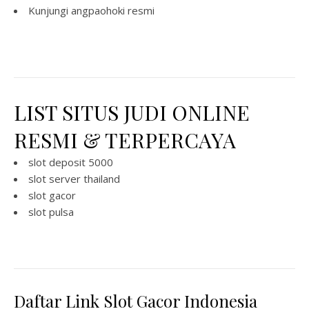
Kunjungi
angpaohoki resmi
LIST SITUS JUDI ONLINE
RESMI & TERPERCAYA
slot deposit 5000
slot server thailand
slot gacor
slot pulsa
Daftar Link Slot Gacor Indonesia