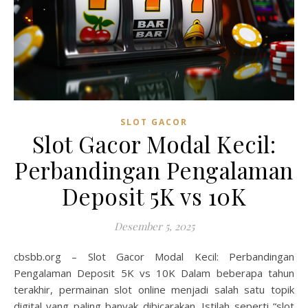
SLOT GACOR
Slot Gacor Modal Kecil:
Perbandingan Pengalaman
Deposit 5K vs 10K
Desember 5, 2025
cbsbb.org – Slot Gacor Modal Kecil: Perbandingan
Pengalaman Deposit 5K vs 10K Dalam beberapa tahun
terakhir, permainan slot online menjadi salah satu topik
digital yang paling banyak dibicarakan. Istilah seperti “slot