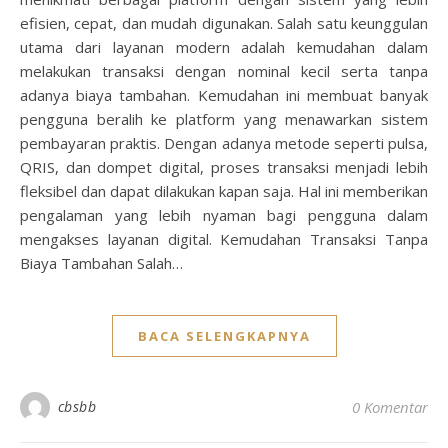
efisien, cepat, dan mudah digunakan. Salah satu keunggulan
utama dari layanan modern adalah kemudahan dalam
melakukan transaksi dengan nominal kecil serta tanpa
adanya biaya tambahan. Kemudahan ini membuat banyak
pengguna beralih ke platform yang menawarkan sistem
pembayaran praktis. Dengan adanya metode seperti pulsa,
QRIS, dan dompet digital, proses transaksi menjadi lebih
fleksibel dan dapat dilakukan kapan saja. Hal ini memberikan
pengalaman yang lebih nyaman bagi pengguna dalam
mengakses layanan digital. Kemudahan Transaksi Tanpa
Biaya Tambahan Salah…
BACA SELENGKAPNYA
cbsbb
0 Komentar