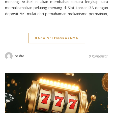
menang. Artikel ini akan membahas secara lengkap cara
memaksimalkan peluang menang di Slot Lancar138 dengan
deposit 5K, mulai dari pemahaman mekanisme permainan,
…
BACA SELENGKAPNYA
cbsbb
0 Komentar