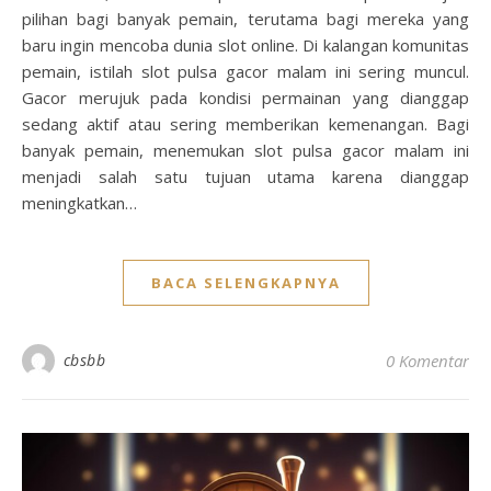
pilihan bagi banyak pemain, terutama bagi mereka yang
baru ingin mencoba dunia slot online. Di kalangan komunitas
pemain, istilah slot pulsa gacor malam ini sering muncul.
Gacor merujuk pada kondisi permainan yang dianggap
sedang aktif atau sering memberikan kemenangan. Bagi
banyak pemain, menemukan slot pulsa gacor malam ini
menjadi salah satu tujuan utama karena dianggap
meningkatkan…
BACA SELENGKAPNYA
cbsbb
0 Komentar