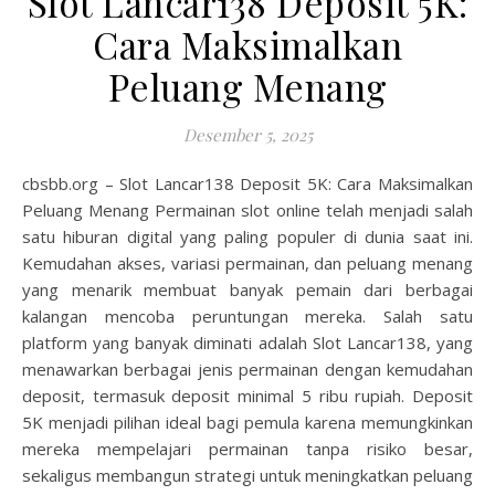
Slot Lancar138 Deposit 5K:
Cara Maksimalkan
Peluang Menang
Desember 5, 2025
cbsbb.org – Slot Lancar138 Deposit 5K: Cara Maksimalkan
Peluang Menang Permainan slot online telah menjadi salah
satu hiburan digital yang paling populer di dunia saat ini.
Kemudahan akses, variasi permainan, dan peluang menang
yang menarik membuat banyak pemain dari berbagai
kalangan mencoba peruntungan mereka. Salah satu
platform yang banyak diminati adalah Slot Lancar138, yang
menawarkan berbagai jenis permainan dengan kemudahan
deposit, termasuk deposit minimal 5 ribu rupiah. Deposit
5K menjadi pilihan ideal bagi pemula karena memungkinkan
mereka mempelajari permainan tanpa risiko besar,
sekaligus membangun strategi untuk meningkatkan peluang