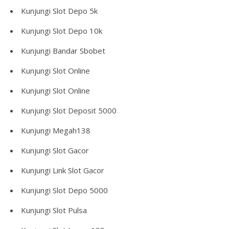
Kunjungi
Slot Depo 5k
Kunjungi
Slot Depo 10k
Kunjungi
Bandar Sbobet
Kunjungi
Slot Online
Kunjungi
Slot Online
Kunjungi
Slot Deposit 5000
Kunjungi
Megah138
Kunjungi
Slot Gacor
Kunjungi
Link Slot Gacor
Kunjungi
Slot Depo 5000
Kunjungi
Slot Pulsa