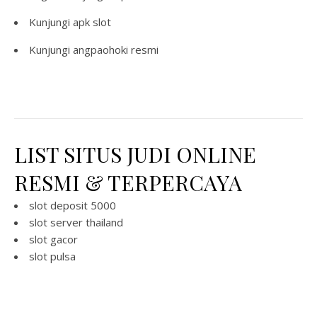
Kunjungi
apk slot
Kunjungi
angpaohoki resmi
LIST SITUS JUDI ONLINE
RESMI & TERPERCAYA
slot deposit 5000
slot server thailand
slot gacor
slot pulsa