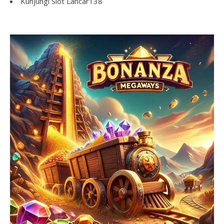
Kunjungi
Slot Lancar138