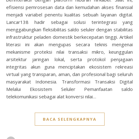
efisiensi pemrosesan data dan kemudahan akses finansial
menjadi variabel penentu kualitas sebuah layanan digital.
Lancar138 hadir sebagai solusi terintegrasi yang
menggabungkan fleksibilitas saldo seluler dengan stabilitas
infrastruktur peladen domestik berkecepatan tinggi. Artikel
literasi ini akan mengupas secara teknis mengenai
mekanisme proteksi nilai transaksi mikro, keunggulan
arsitektur jaringan lokal, serta protokol penjagaan
integritas akun guna menciptakan ekosistem rekreasi
virtual yang transparan, aman, dan profesional bagi seluruh
masyarakat Indonesia. Transformasi Transaksi Digital
Melalui Ekosistem Seluler Pemanfaatan saldo
telekomunikasi sebagai alat konversi nilai…
BACA SELENGKAPNYA