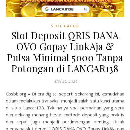
SLOT GACOR
Slot Deposit QRIS DANA
OVO Gopay LinkAja &
Pulsa Minimal 5000 Tanpa
Potongan di LANCAR138
Mei 25, 2025
Cbsbb.org – Di era digital seperti sekarang ini, kemudahan
dalam melakukan transaksi menjadi salah satu kunci utama
di situs Lancar138. Tak hanya soal permainan yang seru
dan peluang menang besar, metode deposit yang praktis
dan cepat juga menjadi pertimbangan penting. Itulah
mengapa slot deposit QRIS DANA OVO Gopay LinkAja dan