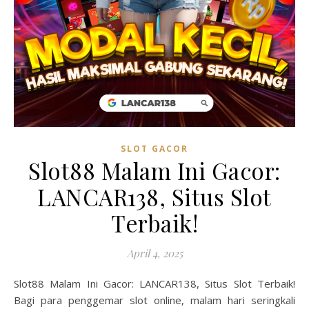
SLOT GACOR
Slot88 Malam Ini Gacor:
LANCAR138, Situs Slot
Terbaik!
April 4, 2025
Slot88 Malam Ini Gacor: LANCAR138, Situs Slot Terbaik!
Bagi para penggemar slot online, malam hari seringkali