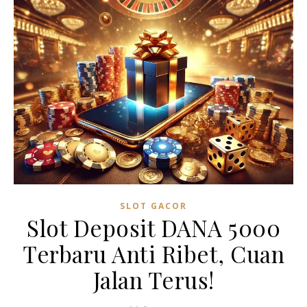
SLOT GACOR
Slot Deposit DANA 5000
Terbaru Anti Ribet, Cuan
Jalan Terus!