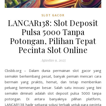
SLOT GACOR
LANCAR138: Slot Deposit
Pulsa 5000 Tanpa
Potongan, Pilihan Tepat
Pecinta Slot Online
Agustus 9, 2025
Cbsbb.org – Dalam dunia permainan slot gacor yang
semakin berkembang pesat, banyak pemain mencari cara
bermain yang praktis, hemat, dan tetap memberikan
peluang kemenangan besar. Salah satu inovasi yang kini
semakin diminati adalah slot deposit pulsa 5000 tanpa
potongan. Di antara banyaknya pilihan platform,
LANCAR138 hadir sebagai solusi terbaik untuk para pecinta