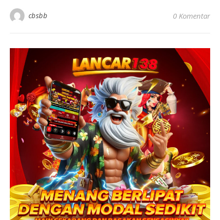
cbsbb
0 Komentar