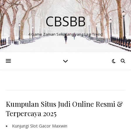
CBSBB
4 Game Zaman Sekarang yang Lagi Trend
Kumpulan Situs Judi Online Resmi &
Terpercaya 2025
Kunjungi
Slot Gacor Maxwin