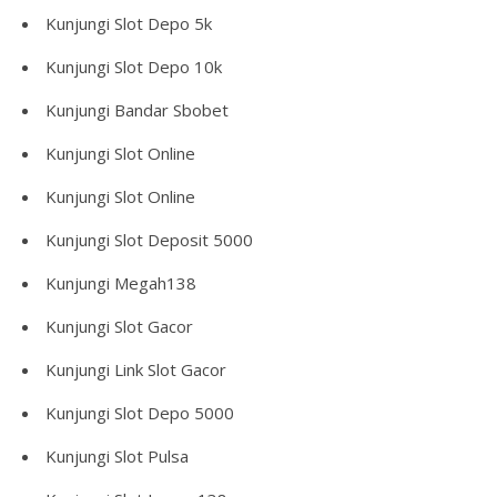
Kunjungi
Slot Depo 5k
Kunjungi
Slot Depo 10k
Kunjungi
Bandar Sbobet
Kunjungi
Slot Online
Kunjungi
Slot Online
Kunjungi
Slot Deposit 5000
Kunjungi
Megah138
Kunjungi
Slot Gacor
Kunjungi
Link Slot Gacor
Kunjungi
Slot Depo 5000
Kunjungi
Slot Pulsa