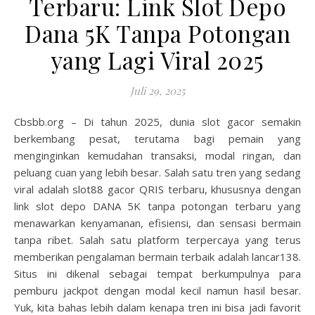
Terbaru: Link Slot Depo
Dana 5K Tanpa Potongan
yang Lagi Viral 2025
Juli 29, 2025
Cbsbb.org – Di tahun 2025, dunia slot gacor semakin
berkembang pesat, terutama bagi pemain yang
menginginkan kemudahan transaksi, modal ringan, dan
peluang cuan yang lebih besar. Salah satu tren yang sedang
viral adalah slot88 gacor QRIS terbaru, khususnya dengan
link slot depo DANA 5K tanpa potongan terbaru yang
menawarkan kenyamanan, efisiensi, dan sensasi bermain
tanpa ribet. Salah satu platform terpercaya yang terus
memberikan pengalaman bermain terbaik adalah lancar138.
Situs ini dikenal sebagai tempat berkumpulnya para
pemburu jackpot dengan modal kecil namun hasil besar.
Yuk, kita bahas lebih dalam kenapa tren ini bisa jadi favorit