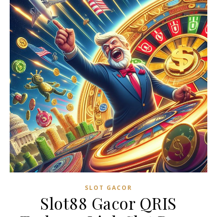
SLOT GACOR
Slot88 Gacor QRIS