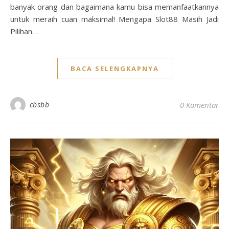
banyak orang dan bagaimana kamu bisa memanfaatkannya
untuk meraih cuan maksimal! Mengapa Slot88 Masih Jadi
Pilihan…
BACA SELENGKAPNYA
cbsbb
0 Komentar