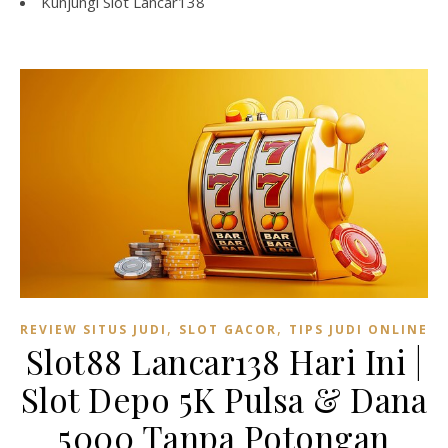
Kunjungi
Slot Lancar138
,
,
REVIEW SITUS JUDI
SLOT GACOR
TIPS JUDI ONLINE
Slot88 Lancar138 Hari Ini |
Slot Depo 5K Pulsa & Dana
5000 Tanpa Potongan