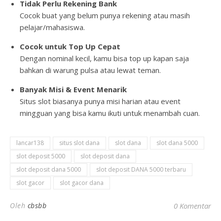
Tidak Perlu Rekening Bank
Cocok buat yang belum punya rekening atau masih
pelajar/mahasiswa.
Cocok untuk Top Up Cepat
Dengan nominal kecil, kamu bisa top up kapan saja
bahkan di warung pulsa atau lewat teman.
Banyak Misi & Event Menarik
Situs slot biasanya punya misi harian atau event
mingguan yang bisa kamu ikuti untuk menambah cuan.
lancar138
situs slot dana
slot dana
slot dana 5000
slot deposit 5000
slot deposit dana
slot deposit dana 5000
slot deposit DANA 5000 terbaru
slot gacor
slot gacor dana
Oleh
cbsbb
0 Komentar