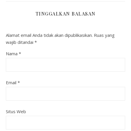
TINGGALKAN BALASAN
Alamat email Anda tidak akan dipublikasikan.
Ruas yang
wajib ditandai
*
Nama
*
Email
*
Situs Web