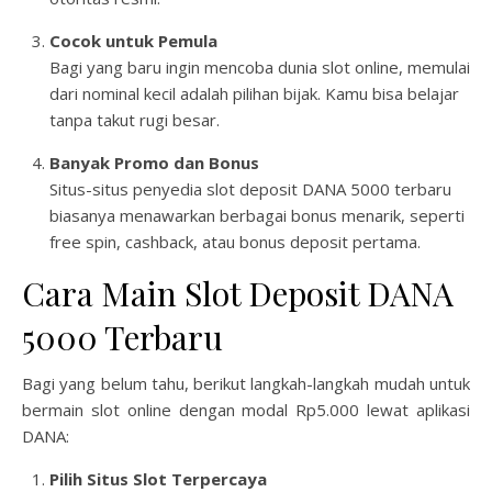
Cocok untuk Pemula
Bagi yang baru ingin mencoba dunia slot online, memulai
dari nominal kecil adalah pilihan bijak. Kamu bisa belajar
tanpa takut rugi besar.
Banyak Promo dan Bonus
Situs-situs penyedia slot deposit DANA 5000 terbaru
biasanya menawarkan berbagai bonus menarik, seperti
free spin, cashback, atau bonus deposit pertama.
Cara Main Slot Deposit DANA
5000 Terbaru
Bagi yang belum tahu, berikut langkah-langkah mudah untuk
bermain slot online dengan modal Rp5.000 lewat aplikasi
DANA:
Pilih Situs Slot Terpercaya