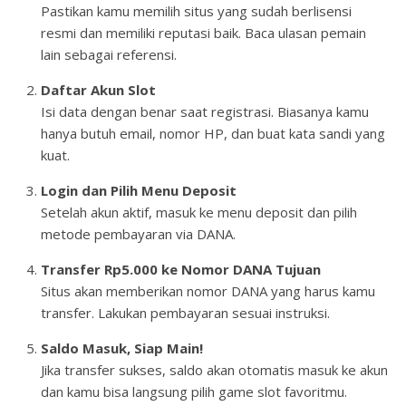
Pastikan kamu memilih situs yang sudah berlisensi
resmi dan memiliki reputasi baik. Baca ulasan pemain
lain sebagai referensi.
Daftar Akun Slot
Isi data dengan benar saat registrasi. Biasanya kamu
hanya butuh email, nomor HP, dan buat kata sandi yang
kuat.
Login dan Pilih Menu Deposit
Setelah akun aktif, masuk ke menu deposit dan pilih
metode pembayaran via DANA.
Transfer Rp5.000 ke Nomor DANA Tujuan
Situs akan memberikan nomor DANA yang harus kamu
transfer. Lakukan pembayaran sesuai instruksi.
Saldo Masuk, Siap Main!
Jika transfer sukses, saldo akan otomatis masuk ke akun
dan kamu bisa langsung pilih game slot favoritmu.