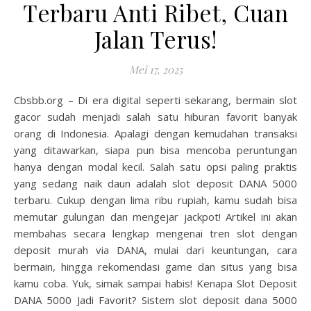
Terbaru Anti Ribet, Cuan
Jalan Terus!
Mei 17, 2025
Cbsbb.org – Di era digital seperti sekarang, bermain slot
gacor sudah menjadi salah satu hiburan favorit banyak
orang di Indonesia. Apalagi dengan kemudahan transaksi
yang ditawarkan, siapa pun bisa mencoba peruntungan
hanya dengan modal kecil. Salah satu opsi paling praktis
yang sedang naik daun adalah slot deposit DANA 5000
terbaru. Cukup dengan lima ribu rupiah, kamu sudah bisa
memutar gulungan dan mengejar jackpot! Artikel ini akan
membahas secara lengkap mengenai tren slot dengan
deposit murah via DANA, mulai dari keuntungan, cara
bermain, hingga rekomendasi game dan situs yang bisa
kamu coba. Yuk, simak sampai habis! Kenapa Slot Deposit
DANA 5000 Jadi Favorit? Sistem slot deposit dana 5000