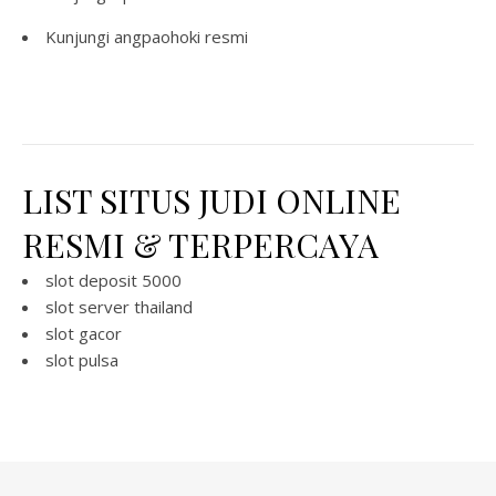
Kunjungi
angpaohoki resmi
LIST SITUS JUDI ONLINE
RESMI & TERPERCAYA
slot deposit 5000
slot server thailand
slot gacor
slot pulsa