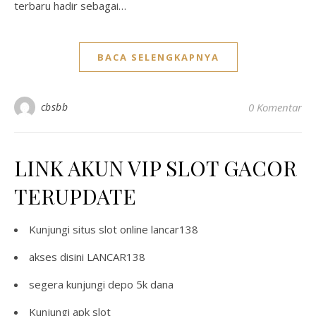
terbaru hadir sebagai…
BACA SELENGKAPNYA
cbsbb
0 Komentar
LINK AKUN VIP SLOT GACOR
TERUPDATE
Kunjungi situs
slot online lancar138
akses disini
LANCAR138
segera kunjungi
depo 5k dana
Kunjungi
apk slot