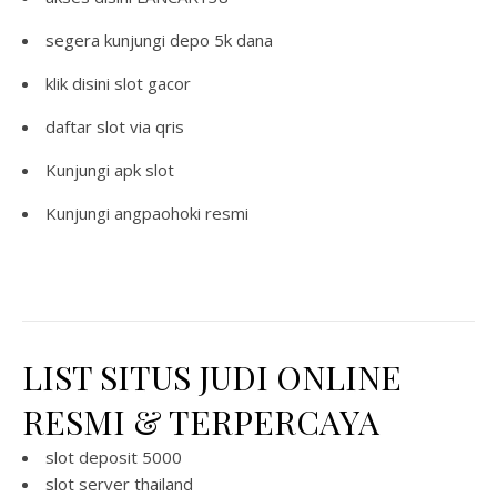
segera kunjungi
depo 5k dana
klik disini
slot gacor
daftar
slot via qris
Kunjungi
apk slot
Kunjungi
angpaohoki resmi
LIST SITUS JUDI ONLINE
RESMI & TERPERCAYA
slot deposit 5000
slot server thailand