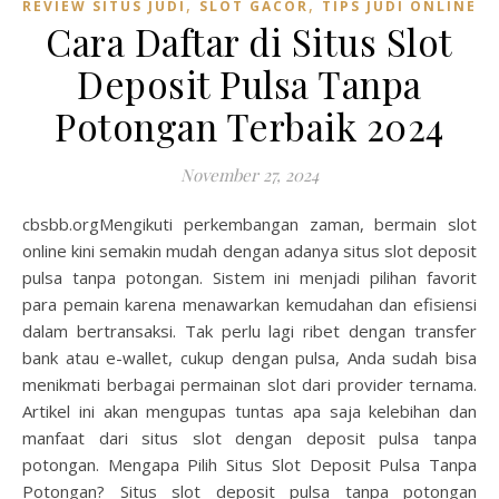
,
,
REVIEW SITUS JUDI
SLOT GACOR
TIPS JUDI ONLINE
Cara Daftar di Situs Slot
Deposit Pulsa Tanpa
Potongan Terbaik 2024
November 27, 2024
cbsbb.orgMengikuti perkembangan zaman, bermain slot
online kini semakin mudah dengan adanya situs slot deposit
pulsa tanpa potongan. Sistem ini menjadi pilihan favorit
para pemain karena menawarkan kemudahan dan efisiensi
dalam bertransaksi. Tak perlu lagi ribet dengan transfer
bank atau e-wallet, cukup dengan pulsa, Anda sudah bisa
menikmati berbagai permainan slot dari provider ternama.
Artikel ini akan mengupas tuntas apa saja kelebihan dan
manfaat dari situs slot dengan deposit pulsa tanpa
potongan. Mengapa Pilih Situs Slot Deposit Pulsa Tanpa
Potongan? Situs slot deposit pulsa tanpa potongan