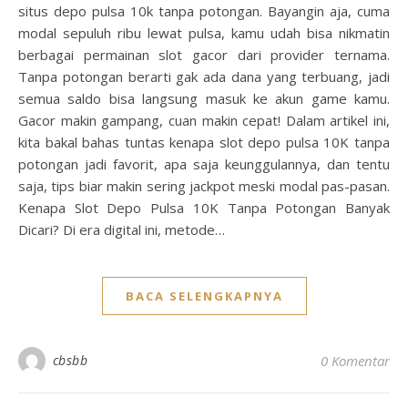
situs depo pulsa 10k tanpa potongan. Bayangin aja, cuma
modal sepuluh ribu lewat pulsa, kamu udah bisa nikmatin
berbagai permainan slot gacor dari provider ternama.
Tanpa potongan berarti gak ada dana yang terbuang, jadi
semua saldo bisa langsung masuk ke akun game kamu.
Gacor makin gampang, cuan makin cepat! Dalam artikel ini,
kita bakal bahas tuntas kenapa slot depo pulsa 10K tanpa
potongan jadi favorit, apa saja keunggulannya, dan tentu
saja, tips biar makin sering jackpot meski modal pas-pasan.
Kenapa Slot Depo Pulsa 10K Tanpa Potongan Banyak
Dicari? Di era digital ini, metode…
BACA SELENGKAPNYA
cbsbb
0 Komentar