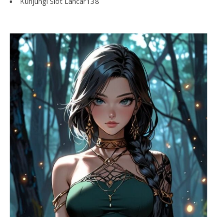
Kunjungi
Slot Lancar138