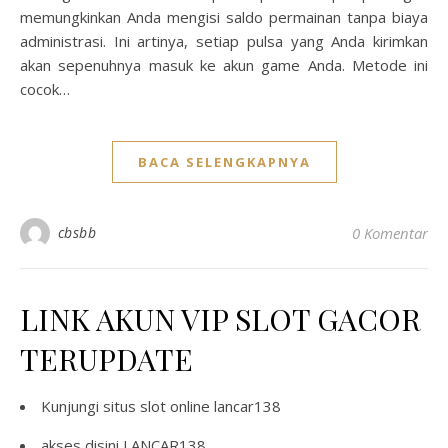
memungkinkan Anda mengisi saldo permainan tanpa biaya
administrasi. Ini artinya, setiap pulsa yang Anda kirimkan
akan sepenuhnya masuk ke akun game Anda. Metode ini
cocok…
BACA SELENGKAPNYA
cbsbb
0 Komentar
LINK AKUN VIP SLOT GACOR
TERUPDATE
Kunjungi situs
slot online lancar138
akses disini
LANCAR138