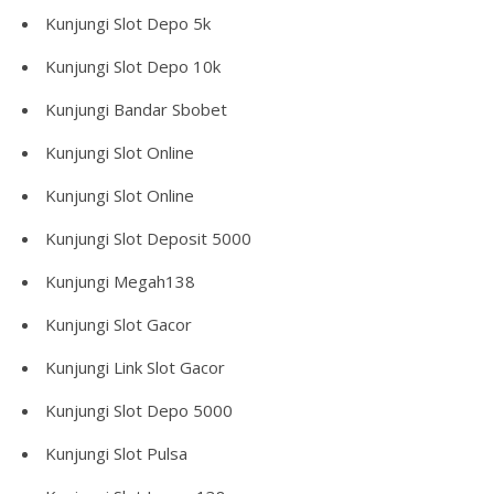
Kunjungi
Slot Depo 5k
Kunjungi
Slot Depo 10k
Kunjungi
Bandar Sbobet
Kunjungi
Slot Online
Kunjungi
Slot Online
Kunjungi
Slot Deposit 5000
Kunjungi
Megah138
Kunjungi
Slot Gacor
Kunjungi
Link Slot Gacor
Kunjungi
Slot Depo 5000
Kunjungi
Slot Pulsa