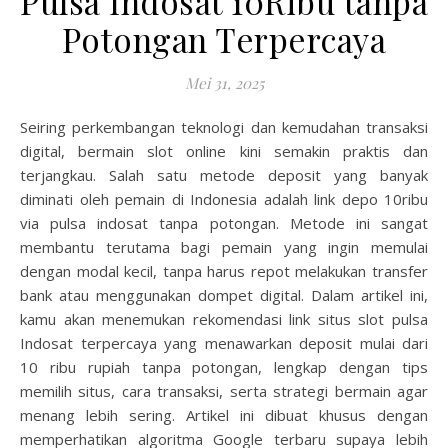
Pulsa Indosat 10Ribu tanpa
Potongan Terpercaya
Mei 31, 2025
Seiring perkembangan teknologi dan kemudahan transaksi
digital, bermain slot online kini semakin praktis dan
terjangkau. Salah satu metode deposit yang banyak
diminati oleh pemain di Indonesia adalah link depo 10ribu
via pulsa indosat tanpa potongan. Metode ini sangat
membantu terutama bagi pemain yang ingin memulai
dengan modal kecil, tanpa harus repot melakukan transfer
bank atau menggunakan dompet digital. Dalam artikel ini,
kamu akan menemukan rekomendasi link situs slot pulsa
Indosat terpercaya yang menawarkan deposit mulai dari
10 ribu rupiah tanpa potongan, lengkap dengan tips
memilih situs, cara transaksi, serta strategi bermain agar
menang lebih sering. Artikel ini dibuat khusus dengan
memperhatikan algoritma Google terbaru supaya lebih