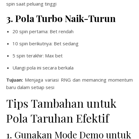
spin saat peluang tinggi
3. Pola Turbo Naik-Turun
20 spin pertama: Bet rendah
10 spin berikutnya: Bet sedang
5 spin terakhir: Max bet
Ulangi pola ini secara berkala
Tujuan:
Menjaga variasi RNG dan memancing momentum
baru dalam setiap sesi
Tips Tambahan untuk
Pola Taruhan Efektif
1. Gunakan Mode Demo untuk