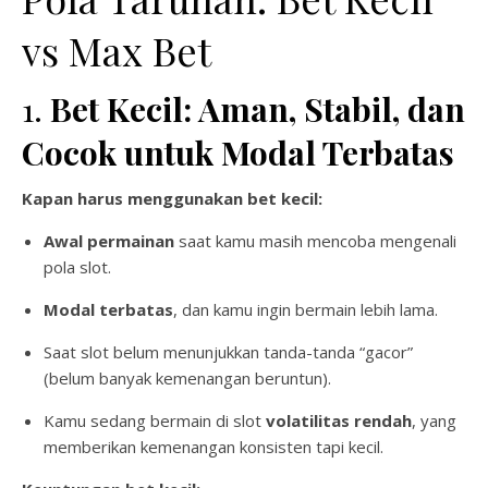
vs Max Bet
1.
Bet Kecil: Aman, Stabil, dan
Cocok untuk Modal Terbatas
Kapan harus menggunakan bet kecil:
Awal permainan
saat kamu masih mencoba mengenali
pola slot.
Modal terbatas
, dan kamu ingin bermain lebih lama.
Saat slot belum menunjukkan tanda-tanda “gacor”
(belum banyak kemenangan beruntun).
Kamu sedang bermain di slot
volatilitas rendah
, yang
memberikan kemenangan konsisten tapi kecil.