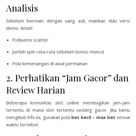
Analisis
Sebelum bermain dengan uang asli, mainkan dulu versi
demo. Amati:
Frekuensi scatter
Jumlah spin rata-rata sebelum bonus muncul
Pola kemenangan di awal permainan
2. Perhatikan “Jam Gacor” dan
Review Harian
Beberapa komunitas slot online membagikan jam-jam
tertentu di mana slot tertentu sedang gacor. Jika kamu
mengikuti info ini, gunakan pola
bet kecil – max bet
sesuai
waktu tersebut.