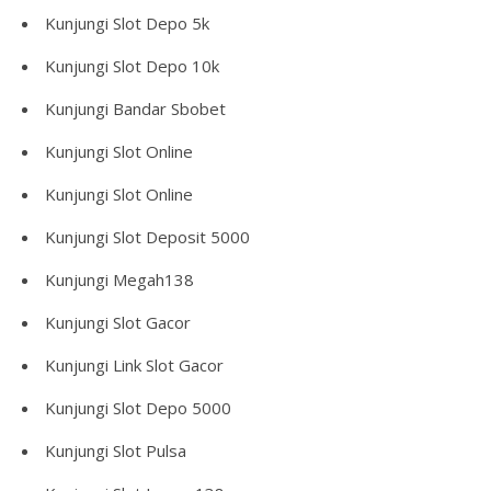
Kunjungi
Slot Depo 5k
Kunjungi
Slot Depo 10k
Kunjungi
Bandar Sbobet
Kunjungi
Slot Online
Kunjungi
Slot Online
Kunjungi
Slot Deposit 5000
Kunjungi
Megah138
Kunjungi
Slot Gacor
Kunjungi
Link Slot Gacor
Kunjungi
Slot Depo 5000
Kunjungi
Slot Pulsa