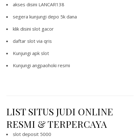
akses disini
LANCAR138
segera kunjungi
depo 5k dana
klik disini
slot gacor
daftar
slot via qris
Kunjungi
apk slot
Kunjungi
angpaohoki resmi
LIST SITUS JUDI ONLINE
RESMI & TERPERCAYA
slot deposit 5000