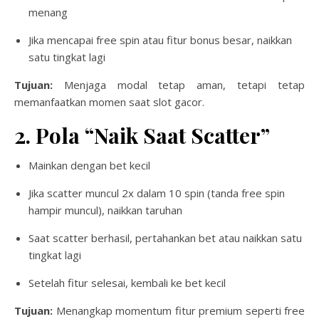
menang
Jika mencapai free spin atau fitur bonus besar, naikkan
satu tingkat lagi
Tujuan:
Menjaga modal tetap aman, tetapi tetap
memanfaatkan momen saat slot gacor.
2. Pola “Naik Saat Scatter”
Mainkan dengan bet kecil
Jika scatter muncul 2x dalam 10 spin (tanda free spin
hampir muncul), naikkan taruhan
Saat scatter berhasil, pertahankan bet atau naikkan satu
tingkat lagi
Setelah fitur selesai, kembali ke bet kecil
Tujuan:
Menangkap momentum fitur premium seperti free