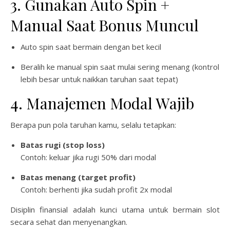
3. Gunakan Auto Spin +
Manual Saat Bonus Muncul
Auto spin saat bermain dengan bet kecil
Beralih ke manual spin saat mulai sering menang (kontrol
lebih besar untuk naikkan taruhan saat tepat)
4. Manajemen Modal Wajib
Berapa pun pola taruhan kamu, selalu tetapkan:
Batas rugi (stop loss)
Contoh: keluar jika rugi 50% dari modal
Batas menang (target profit)
Contoh: berhenti jika sudah profit 2x modal
Disiplin finansial adalah kunci utama untuk bermain slot
secara sehat dan menyenangkan.