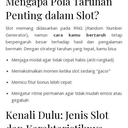
Mengapa Pola Taruhan
Penting dalam Slot?
Slot memang didasarkan pada RNG (Random Number
Generator), namun
cara kamu bertaruh
tetap
berpengaruh besar terhadap hasil dan pengalaman
bermain. Dengan strategi taruhan yang tepat, kamu bisa:
Menjaga modal agar tidak cepat habis (anti rungkad)
Memaksimalkan momen ketika slot sedang “gacor”
Memicu fitur bonus lebih cepat
Mengatur ritme permainan agar tidak mudah emosi atau
gegabah
Kenali Dulu: Jenis Slot