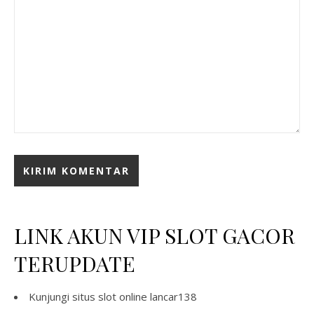
LINK AKUN VIP SLOT GACOR
TERUPDATE
Kunjungi situs
slot online lancar138