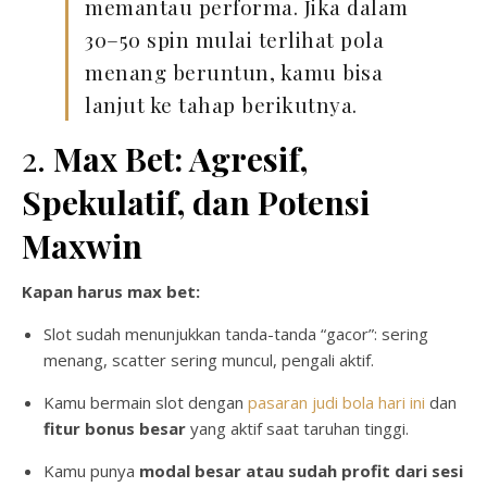
memantau performa. Jika dalam
30–50 spin mulai terlihat pola
menang beruntun, kamu bisa
lanjut ke tahap berikutnya.
2.
Max Bet: Agresif,
Spekulatif, dan Potensi
Maxwin
Kapan harus max bet:
Slot sudah menunjukkan tanda-tanda “gacor”: sering
menang, scatter sering muncul, pengali aktif.
Kamu bermain slot dengan
pasaran judi bola hari ini
dan
fitur bonus besar
yang aktif saat taruhan tinggi.
Kamu punya
modal besar atau sudah profit dari sesi