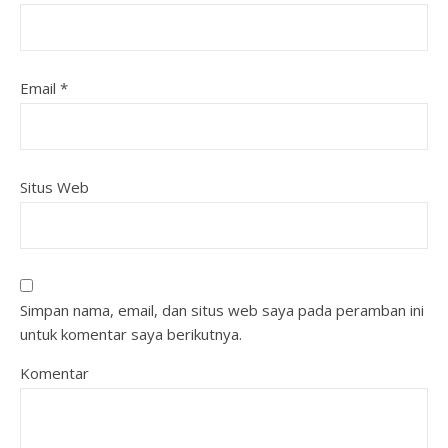
Email
*
Situs Web
Simpan nama, email, dan situs web saya pada peramban ini
untuk komentar saya berikutnya.
Komentar