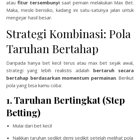
atau
fitur tersembunyi
saat pemain melakukan Max Bet.
Maka, meski berisiko, kadang ini satu-satunya jalan untuk
mengejar hasil besar.
Strategi Kombinasi: Pola
Taruhan Bertahap
Daripada hanya bet kecil terus atau max bet sejak awal,
strategi yang lebih realistis adalah
bertaruh secara
bertahap berdasarkan momentum permainan
. Berikut
pola yang bisa kamu coba:
1. Taruhan Bertingkat (Step
Betting)
Mulai dari bet kecil
Naikkan taruhan sedikit demi sedikit setelah melihat pola