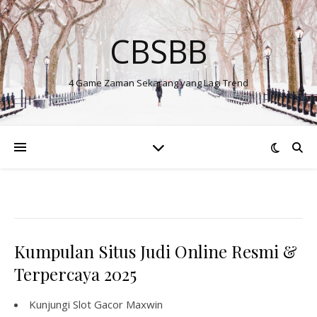
CBSBB
4 Game Zaman Sekarang yang Lagi Trend
Kumpulan Situs Judi Online Resmi &
Terpercaya 2025
Kunjungi
Slot Gacor Maxwin