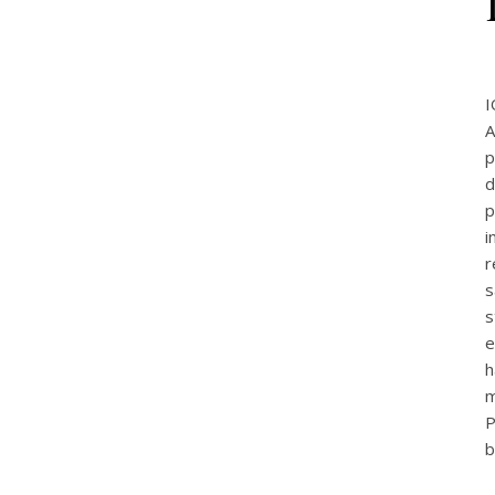
I
A
p
d
p
i
r
s
s
e
h
m
P
b