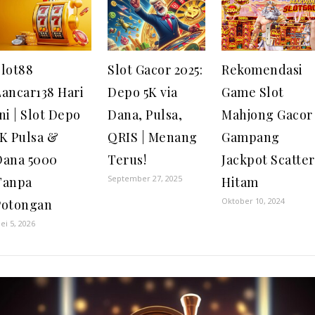
Slot88
Slot Gacor 2025:
Rekomendasi
Lancar138 Hari
Depo 5K via
Game Slot
ni | Slot Depo
Dana, Pulsa,
Mahjong Gacor
5K Pulsa &
QRIS | Menang
Gampang
Dana 5000
Terus!
Jackpot Scatter
September 27, 2025
Tanpa
Hitam
Oktober 10, 2024
Potongan
ei 5, 2026