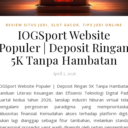
,
,
REVIEW SITUS JUDI
SLOT GACOR
TIPS JUDI ONLINE
IOGSport Website
Populer | Deposit Ringa
5K Tanpa Hambatan
April 5, 2026
OGSport Website Populer | Deposit Ringan 5K Tanpa Hambata
anduan Literasi Keuangan dan Efisiensi Teknologi Digital Pa
uartal kedua tahun 2026, lanskap industri hiburan virtual tel
mengalami pergeseran paradigma yang memprioritaska
nklusivitas finansial. Kemudahan akses terhadap platform digit
ukan lagi dianggap sebagai fitur tambahan, melainkan stand
perasional prosedur yang wajib dipenuhi oleh setiap pengemba