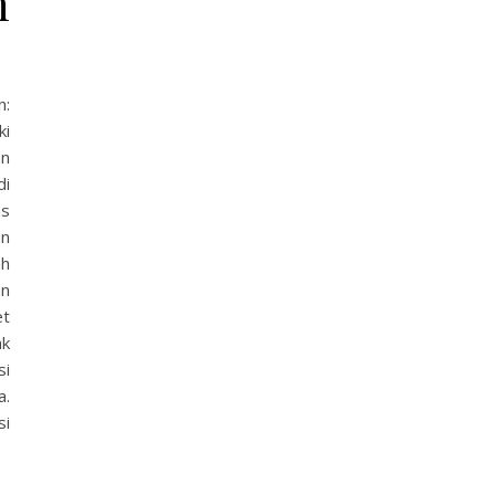
n
n:
ki
an
di
as
un
ah
an
et
ak
si
a.
si