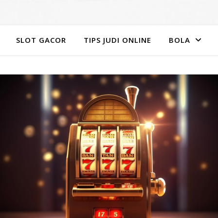
SLOT GACOR
TIPS JUDI ONLINE
BOLA