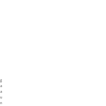
ng
ta
sa
lu
an