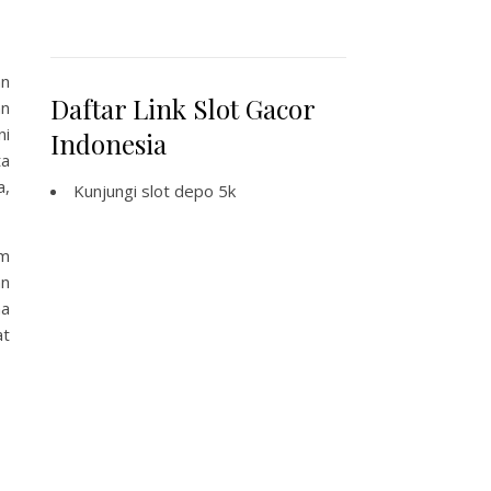
an
Daftar Link Slot Gacor
an
ni
Indonesia
ta
a,
Kunjungi
slot depo 5k
am
an
ma
at