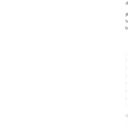
d
J
t
b
O