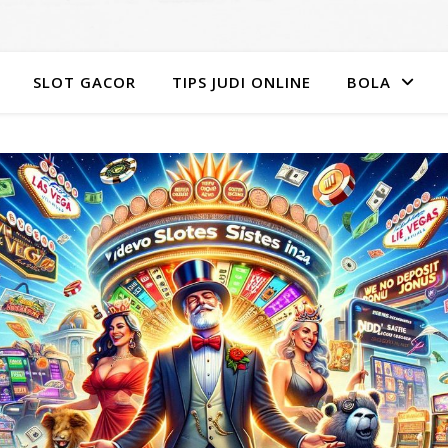
SLOT GACOR
TIPS JUDI ONLINE
BOLA