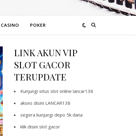
CASINO
POKER
LINK AKUN VIP
SLOT GACOR
TERUPDATE
Kunjungi situs
slot online lancar138
akses disini
LANCAR138
segera kunjungi
depo 5k dana
klik disini
slot gacor