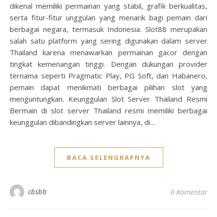
dikenal memiliki permainan yang stabil, grafik berkualitas,
serta fitur-fitur unggulan yang menarik bagi pemain dari
berbagai negara, termasuk Indonesia. Slot88 merupakan
salah satu platform yang sering digunakan dalam server
Thailand karena menawarkan permainan gacor dengan
tingkat kemenangan tinggi. Dengan dukungan provider
ternama seperti Pragmatic Play, PG Soft, dan Habanero,
pemain dapat menikmati berbagai pilihan slot yang
menguntungkan. Keunggulan Slot Server Thailand Resmi
Bermain di slot server Thailand resmi memiliki berbagai
keunggulan dibandingkan server lainnya, di…
BACA SELENGKAPNYA
cbsbb
0 Komentar