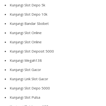
Kunjungi
Slot Depo 5k
Kunjungi
Slot Depo 10k
Kunjungi
Bandar Sbobet
Kunjungi
Slot Online
Kunjungi
Slot Online
Kunjungi
Slot Deposit 5000
Kunjungi
Megah138
Kunjungi
Slot Gacor
Kunjungi
Link Slot Gacor
Kunjungi
Slot Depo 5000
Kunjungi
Slot Pulsa