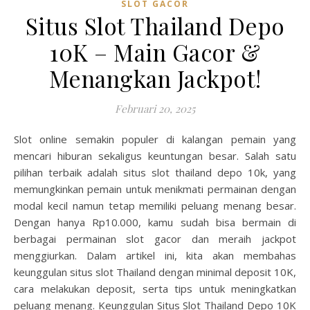
SLOT GACOR
Situs Slot Thailand Depo
10K – Main Gacor &
Menangkan Jackpot!
Februari 20, 2025
Slot online semakin populer di kalangan pemain yang
mencari hiburan sekaligus keuntungan besar. Salah satu
pilihan terbaik adalah situs slot thailand depo 10k, yang
memungkinkan pemain untuk menikmati permainan dengan
modal kecil namun tetap memiliki peluang menang besar.
Dengan hanya Rp10.000, kamu sudah bisa bermain di
berbagai permainan slot gacor dan meraih jackpot
menggiurkan. Dalam artikel ini, kita akan membahas
keunggulan situs slot Thailand dengan minimal deposit 10K,
cara melakukan deposit, serta tips untuk meningkatkan
peluang menang. Keunggulan Situs Slot Thailand Depo 10K