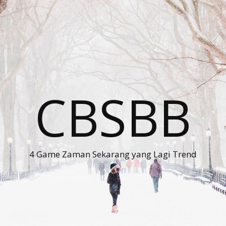
CBSBB
4 Game Zaman Sekarang yang Lagi Trend