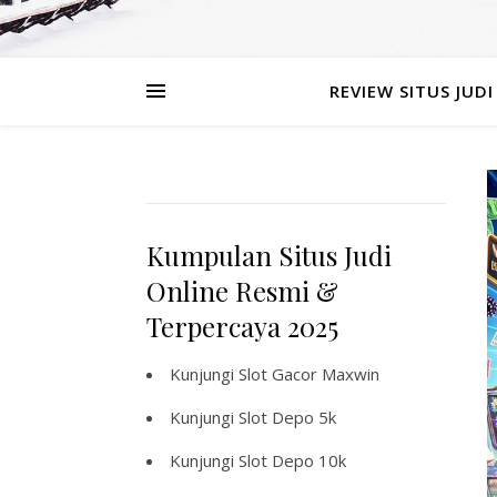
REVIEW SITUS JUDI
Kumpulan Situs Judi
Online Resmi &
Terpercaya 2025
Kunjungi
Slot Gacor Maxwin
Kunjungi
Slot Depo 5k
Kunjungi
Slot Depo 10k