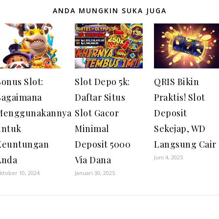
ANDA MUNGKIN SUKA JUGA
onus Slot:
Slot Depo 5k:
QRIS Bikin
Bagaimana
Daftar Situs
Praktis! Slot
Menggunakannya
Slot Gacor
Deposit
untuk
Minimal
Sekejap, WD
Keuntungan
Deposit 5000
Langsung Cair
Juni 4, 2025
Anda
Via Dana
ktober 10, 2024
Januari 30, 2025