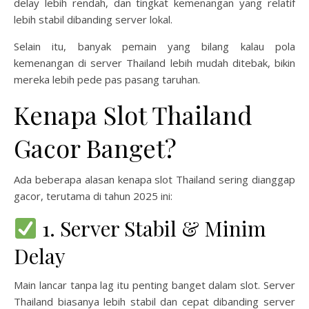
delay lebih rendah, dan tingkat kemenangan yang relatif
lebih stabil dibanding server lokal.
Selain itu, banyak pemain yang bilang kalau pola
kemenangan di server Thailand lebih mudah ditebak, bikin
mereka lebih pede pas pasang taruhan.
Kenapa Slot Thailand
Gacor Banget?
Ada beberapa alasan kenapa slot Thailand sering dianggap
gacor, terutama di tahun 2025 ini:
1. Server Stabil & Minim
Delay
Main lancar tanpa lag itu penting banget dalam slot. Server
Thailand biasanya lebih stabil dan cepat dibanding server