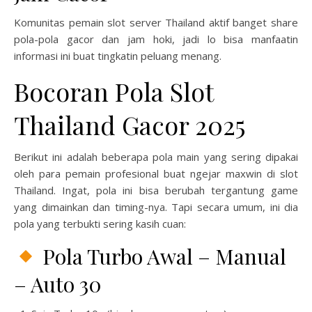
Komunitas pemain slot server Thailand aktif banget share
pola-pola gacor dan jam hoki, jadi lo bisa manfaatin
informasi ini buat tingkatin peluang menang.
Bocoran Pola Slot
Thailand Gacor 2025
Berikut ini adalah beberapa pola main yang sering dipakai
oleh para pemain profesional buat ngejar maxwin di slot
Thailand. Ingat, pola ini bisa berubah tergantung game
yang dimainkan dan timing-nya. Tapi secara umum, ini dia
pola yang terbukti sering kasih cuan:
Pola Turbo Awal – Manual
– Auto 30