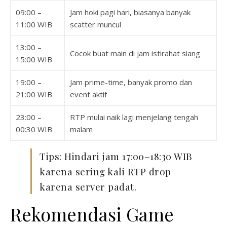
09:00 –
Jam hoki pagi hari, biasanya banyak
11:00 WIB
scatter muncul
13:00 –
Cocok buat main di jam istirahat siang
15:00 WIB
19:00 –
Jam prime-time, banyak promo dan
21:00 WIB
event aktif
23:00 –
RTP mulai naik lagi menjelang tengah
00:30 WIB
malam
Tips: Hindari jam 17:00–18:30 WIB
karena sering kali RTP drop
karena server padat.
Rekomendasi Game