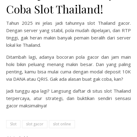
Coba Slot Thailand!
Tahun 2025 ini jelas jadi tahunnya slot Thailand gacor.
Dengan server yang stabil, pola mudah dipelajari, dan RTP
tinggi, gak heran makin banyak pemain beralih dari server
lokal ke Thailand.
Ditambah lagi, adanya bocoran pola gacor dan jam main
hoki bikin peluang menang makin besar. Dan yang paling
penting, kamu bisa mulai cuma dengan modal deposit 10K
via DANA atau QRIS. Gak ada alasan buat gak coba, kan?
Jadi tunggu apa lagi? Langsung daftar di situs slot Thailand
terpercaya, atur strategi, dan buktikan sendiri sensasi
gacor maksimalnya!
Slot
slot gacor
slot online