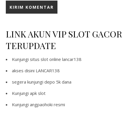
LINK AKUN VIP SLOT GACOR
TERUPDATE
Kunjungi situs
slot online lancar138
akses disini
LANCAR138
segera kunjungi
depo 5k dana
Kunjungi
apk slot
Kunjungi
angpaohoki resmi