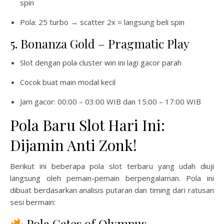
spin
Pola: 25 turbo → scatter 2x = langsung beli spin
5. Bonanza Gold – Pragmatic Play
Slot dengan pola cluster win ini lagi gacor parah
Cocok buat main modal kecil
Jam gacor: 00:00 – 03:00 WIB dan 15:00 – 17:00 WIB
Pola Baru Slot Hari Ini:
Dijamin Anti Zonk!
Berikut ini beberapa pola slot terbaru yang udah diuji
langsung oleh pemain-pemain berpengalaman. Pola ini
dibuat berdasarkan analisis putaran dan timing dari ratusan
sesi bermain:
Pola Gates of Olympus