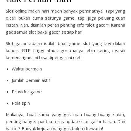
Slot online makin hari makin banyak peminatnya. Tapi yang
dicari bukan cuma serunya game, tapi juga peluang cuan
instan. Nah, disinilah peran penting info “slot gacor”. Karena
gak semua slot bakal gacor setiap hari.
Slot gacor adalah istilah buat game slot yang lagi dalam
kondisi RTP tinggi atau algoritmanya lebih sering ngasih
kemenangan. Ini bisa dipengaruhi oleh:
Waktu bermain
Jumlah pemain aktif
Provider game
Pola spin
Makanya, buat kamu yang gak mau buang-buang saldo,
penting banget pantau terus update slot gacor harian. Dan
hari ini? Banyak kejutan yang gak boleh dilewatin!