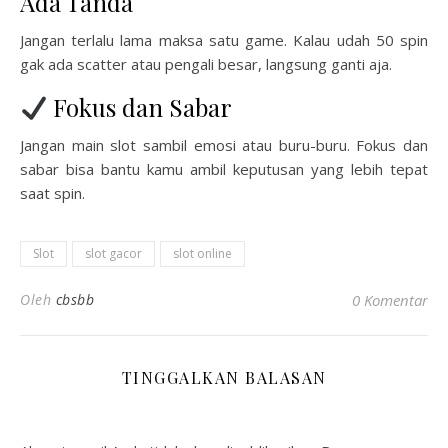
Ada Tanda
Jangan terlalu lama maksa satu game. Kalau udah 50 spin
gak ada scatter atau pengali besar, langsung ganti aja.
Fokus dan Sabar
Jangan main slot sambil emosi atau buru-buru. Fokus dan
sabar bisa bantu kamu ambil keputusan yang lebih tepat
saat spin.
Slot
slot gacor
slot online
Oleh
cbsbb
0 Komentar
TINGGALKAN BALASAN