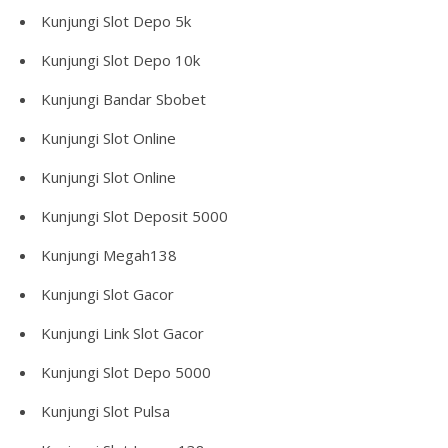
Kunjungi
Slot Depo 5k
Kunjungi
Slot Depo 10k
Kunjungi
Bandar Sbobet
Kunjungi
Slot Online
Kunjungi
Slot Online
Kunjungi
Slot Deposit 5000
Kunjungi
Megah138
Kunjungi
Slot Gacor
Kunjungi
Link Slot Gacor
Kunjungi
Slot Depo 5000
Kunjungi
Slot Pulsa