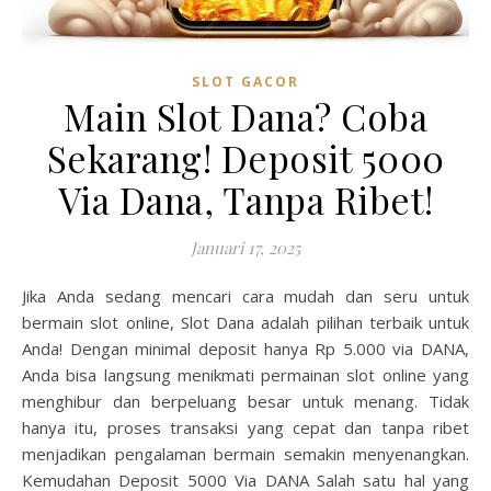
SLOT GACOR
Main Slot Dana? Coba
Sekarang! Deposit 5000
Via Dana, Tanpa Ribet!
Januari 17, 2025
Jika Anda sedang mencari cara mudah dan seru untuk
bermain slot online, Slot Dana adalah pilihan terbaik untuk
Anda! Dengan minimal deposit hanya Rp 5.000 via DANA,
Anda bisa langsung menikmati permainan slot online yang
menghibur dan berpeluang besar untuk menang. Tidak
hanya itu, proses transaksi yang cepat dan tanpa ribet
menjadikan pengalaman bermain semakin menyenangkan.
Kemudahan Deposit 5000 Via DANA Salah satu hal yang