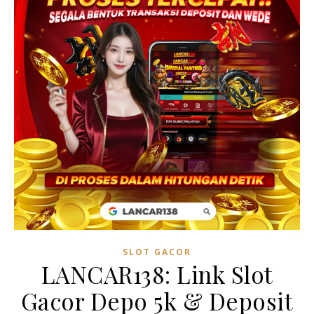
SLOT GACOR
LANCAR138: Link Slot
Gacor Depo 5k & Deposit