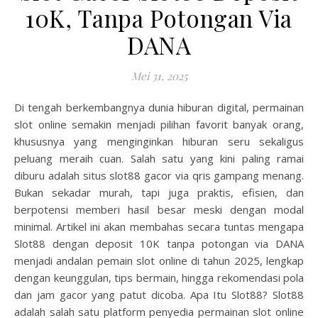
10K, Tanpa Potongan Via
DANA
Mei 31, 2025
Di tengah berkembangnya dunia hiburan digital, permainan
slot online semakin menjadi pilihan favorit banyak orang,
khususnya yang menginginkan hiburan seru sekaligus
peluang meraih cuan. Salah satu yang kini paling ramai
diburu adalah situs slot88 gacor via qris gampang menang.
Bukan sekadar murah, tapi juga praktis, efisien, dan
berpotensi memberi hasil besar meski dengan modal
minimal. Artikel ini akan membahas secara tuntas mengapa
Slot88 dengan deposit 10K tanpa potongan via DANA
menjadi andalan pemain slot online di tahun 2025, lengkap
dengan keunggulan, tips bermain, hingga rekomendasi pola
dan jam gacor yang patut dicoba. Apa Itu Slot88? Slot88
adalah salah satu platform penyedia permainan slot online