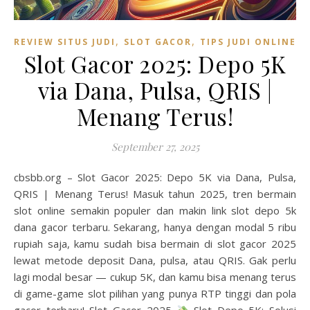
,
,
REVIEW SITUS JUDI
SLOT GACOR
TIPS JUDI ONLINE
Slot Gacor 2025: Depo 5K
via Dana, Pulsa, QRIS |
Menang Terus!
September 27, 2025
cbsbb.org – Slot Gacor 2025: Depo 5K via Dana, Pulsa,
QRIS | Menang Terus! Masuk tahun 2025, tren bermain
slot online semakin populer dan makin link slot depo 5k
dana gacor terbaru. Sekarang, hanya dengan modal 5 ribu
rupiah saja, kamu sudah bisa bermain di slot gacor 2025
lewat metode deposit Dana, pulsa, atau QRIS. Gak perlu
lagi modal besar — cukup 5K, dan kamu bisa menang terus
di game-game slot pilihan yang punya RTP tinggi dan pola