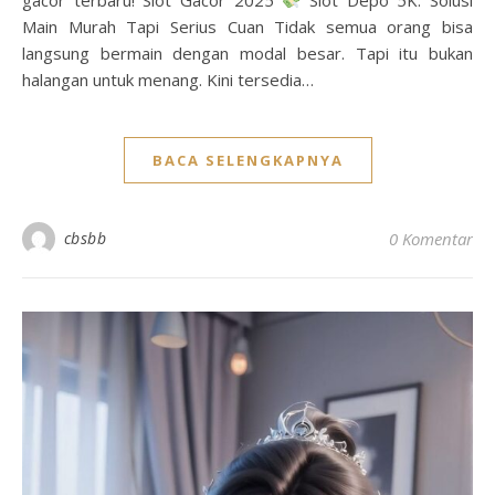
gacor terbaru! Slot Gacor 2025
Slot Depo 5K: Solusi
Main Murah Tapi Serius Cuan Tidak semua orang bisa
langsung bermain dengan modal besar. Tapi itu bukan
halangan untuk menang. Kini tersedia…
BACA SELENGKAPNYA
cbsbb
0 Komentar