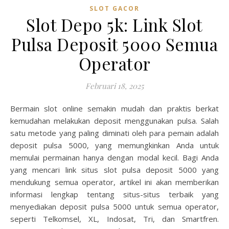
SLOT GACOR
Slot Depo 5k: Link Slot
Pulsa Deposit 5000 Semua
Operator
Februari 18, 2025
Bermain slot online semakin mudah dan praktis berkat
kemudahan melakukan deposit menggunakan pulsa. Salah
satu metode yang paling diminati oleh para pemain adalah
deposit pulsa 5000, yang memungkinkan Anda untuk
memulai permainan hanya dengan modal kecil. Bagi Anda
yang mencari link situs slot pulsa deposit 5000 yang
mendukung semua operator, artikel ini akan memberikan
informasi lengkap tentang situs-situs terbaik yang
menyediakan deposit pulsa 5000 untuk semua operator,
seperti Telkomsel, XL, Indosat, Tri, dan Smartfren.