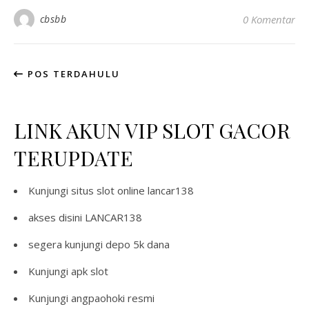
cbsbb
0 Komentar
POS TERDAHULU
LINK AKUN VIP SLOT GACOR
TERUPDATE
Kunjungi situs
slot online lancar138
akses disini
LANCAR138
segera kunjungi
depo 5k dana
Kunjungi
apk slot
Kunjungi
angpaohoki resmi