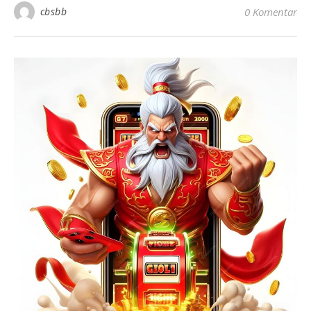
cbsbb
0 Komentar