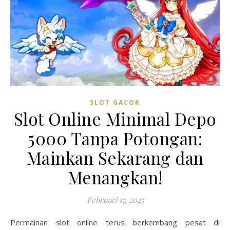
SLOT GACOR
Slot Online Minimal Depo
5000 Tanpa Potongan:
Mainkan Sekarang dan
Menangkan!
Februari 17, 2025
Permainan slot online terus berkembang pesat di