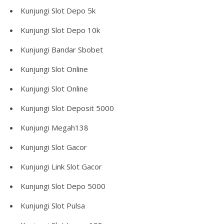
Kunjungi
Slot Depo 5k
Kunjungi
Slot Depo 10k
Kunjungi
Bandar Sbobet
Kunjungi
Slot Online
Kunjungi
Slot Online
Kunjungi
Slot Deposit 5000
Kunjungi
Megah138
Kunjungi
Slot Gacor
Kunjungi
Link Slot Gacor
Kunjungi
Slot Depo 5000
Kunjungi
Slot Pulsa