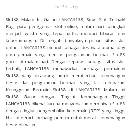
April 4, 2025
Slot88 Malam Ini Gacor: LANCAR138, Situs Slot Terbaik!
Bagi para penggemar slot online, malam hari seringkali
menjadi waktu yang tepat untuk mencari hiburan dan
keberuntungan. Di tengah banyaknya pilihan situs slot
online, LANCAR138 muncul sebagai destinasi utama bagi
para pemain yang mencari pengalaman bermain Slot88
gacor di malam hari. Dengan reputasi sebagai situs slot
terbaik, LANCAR138 menawarkan berbagai permainan
Slot88 yang dirancang untuk memberikan kemenangan
besar dan pengalaman bermain yang tak terlupakan.
Keunggulan Bermain Slot88 di LANCAR138 Malam Ini
Slot88 Gacor dengan Tingkat Kemenangan Tinggi:
LANCAR138 dikenal karena menyediakan permainan Slot88
dengan tingkat pengembalian ke pemain (RTP) yang tinggi.
Hal ini berarti peluang pemain untuk meraih kemenangan
besar di malam…