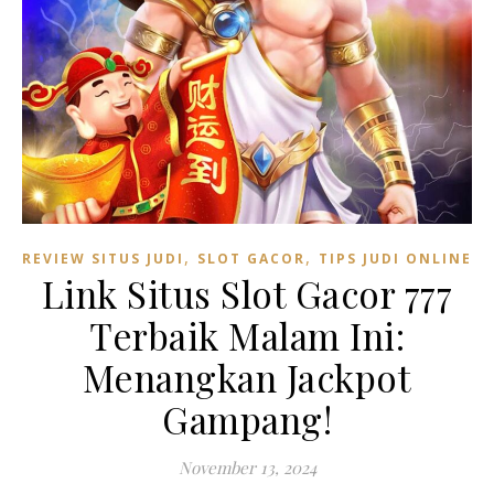
,
,
REVIEW SITUS JUDI
SLOT GACOR
TIPS JUDI ONLINE
Link Situs Slot Gacor 777
Terbaik Malam Ini:
Menangkan Jackpot
Gampang!
November 13, 2024