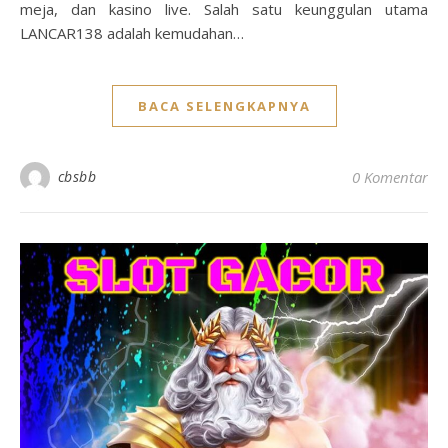
meja, dan kasino live. Salah satu keunggulan utama
LANCAR138 adalah kemudahan…
BACA SELENGKAPNYA
cbsbb
0 Komentar