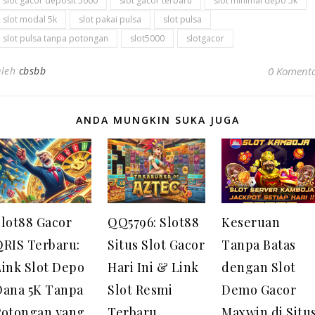
slot gacor deposit 5000
slot gacor terbaru
slot minimal depo 5k
slot modal 5k
slot pakai pulsa
slot pulsa
slot pulsa tanpa potongan
slot5000
slotgacor
leh
cbsbb
0 Koment
ANDA MUNGKIN SUKA JUGA
Slot88 Gacor
QQ5796: Slot88
Keseruan
QRIS Terbaru:
Situs Slot Gacor
Tanpa Batas
Link Slot Depo
Hari Ini & Link
dengan Slot
Dana 5K Tanpa
Slot Resmi
Demo Gacor
Potongan yang
Terbaru
Maxwin di Situ