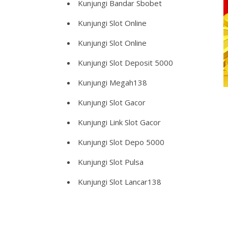
Kunjungi
Bandar Sbobet
Kunjungi
Slot Online
Kunjungi
Slot Online
Kunjungi
Slot Deposit 5000
Kunjungi
Megah138
Kunjungi
Slot Gacor
Kunjungi
Link Slot Gacor
Kunjungi
Slot Depo 5000
Kunjungi
Slot Pulsa
Kunjungi
Slot Lancar138