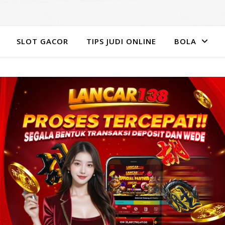
SLOT GACOR
TIPS JUDI ONLINE
BOLA