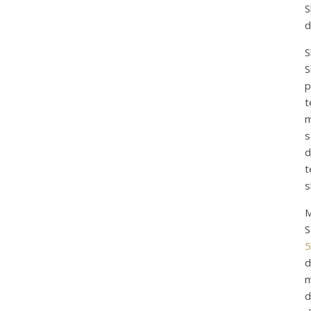
S
d
S
S
p
t
m
s
d
t
s
M
S
5
d
m
d