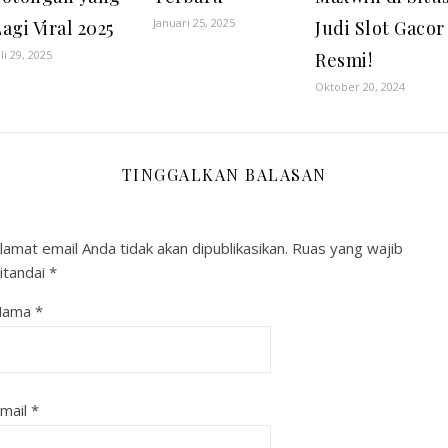
Januari 25, 2025
agi Viral 2025
Judi Slot Gacor
uli 29, 2025
Resmi!
Oktober 20, 2024
TINGGALKAN BALASAN
lamat email Anda tidak akan dipublikasikan.
Ruas yang wajib
itandai
*
Nama
*
mail
*