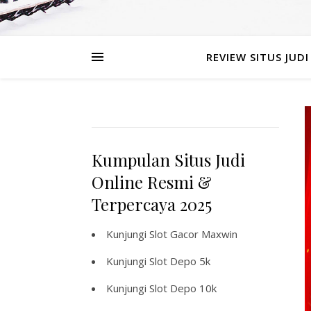
REVIEW SITUS JUDI
Kumpulan Situs Judi
Online Resmi &
Terpercaya 2025
Kunjungi
Slot Gacor Maxwin
Kunjungi
Slot Depo 5k
Kunjungi
Slot Depo 10k