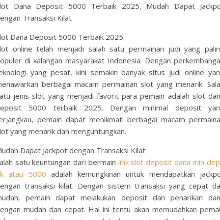
lot Dana Deposit 5000 Terbaik 2025, Mudah Dapat Jackp
engan Transaksi Kilat
lot Dana Deposit 5000 Terbaik 2025
lot online telah menjadi salah satu permainan judi yang pali
opuler di kalangan masyarakat Indonesia. Dengan perkembang
eknologi yang pesat, kini semakin banyak situs judi online ya
enawarkan berbagai macam permainan slot yang menarik. Sal
atu jenis slot yang menjadi favorit para pemain adalah slot da
eposit 5000 terbaik 2025. Dengan minimal deposit ya
erjangkau, pemain dapat menikmati berbagai macam permain
lot yang menarik dan menguntungkan.
udah Dapat Jackpot dengan Transaksi Kilat
alah satu keuntungan dari bermain
link slot deposit dana min de
k atau 5000
adalah kemungkinan untuk mendapatkan jackp
engan transaksi kilat. Dengan sistem transaksi yang cepat d
udah, pemain dapat melakukan deposit dan penarikan da
engan mudah dan cepat. Hal ini tentu akan memudahkan pema