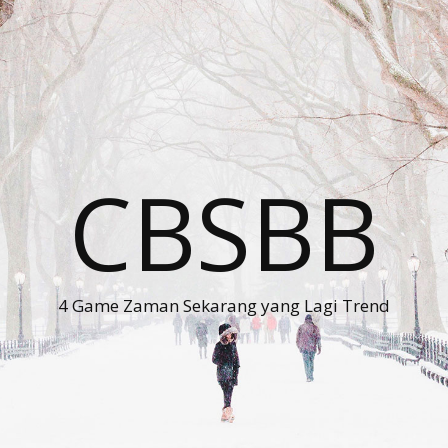
CBSBB
4 Game Zaman Sekarang yang Lagi Trend