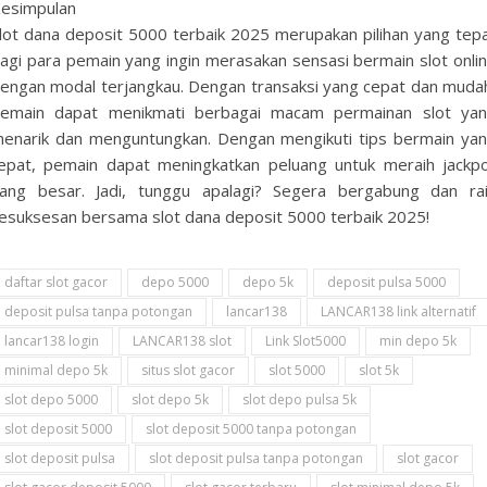
esimpulan
lot dana deposit 5000 terbaik 2025 merupakan pilihan yang tep
agi para pemain yang ingin merasakan sensasi bermain slot onli
engan modal terjangkau. Dengan transaksi yang cepat dan muda
emain dapat menikmati berbagai macam permainan slot ya
enarik dan menguntungkan. Dengan mengikuti tips bermain ya
epat, pemain dapat meningkatkan peluang untuk meraih jackp
ang besar. Jadi, tunggu apalagi? Segera bergabung dan ra
esuksesan bersama slot dana deposit 5000 terbaik 2025!
daftar slot gacor
depo 5000
depo 5k
deposit pulsa 5000
deposit pulsa tanpa potongan
lancar138
LANCAR138 link alternatif
lancar138 login
LANCAR138 slot
Link Slot5000
min depo 5k
minimal depo 5k
situs slot gacor
slot 5000
slot 5k
slot depo 5000
slot depo 5k
slot depo pulsa 5k
slot deposit 5000
slot deposit 5000 tanpa potongan
slot deposit pulsa
slot deposit pulsa tanpa potongan
slot gacor