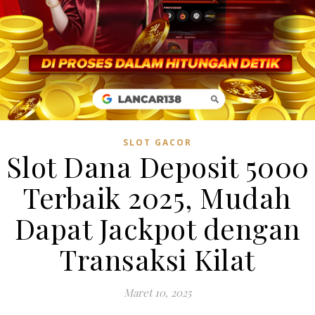
SLOT GACOR
Slot Dana Deposit 5000
Terbaik 2025, Mudah
Dapat Jackpot dengan
Transaksi Kilat
Maret 10, 2025