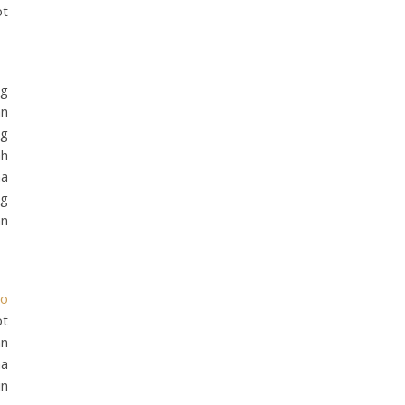
ot
ng
an
ng
ah
na
ng
an
po
ot
an
na
in