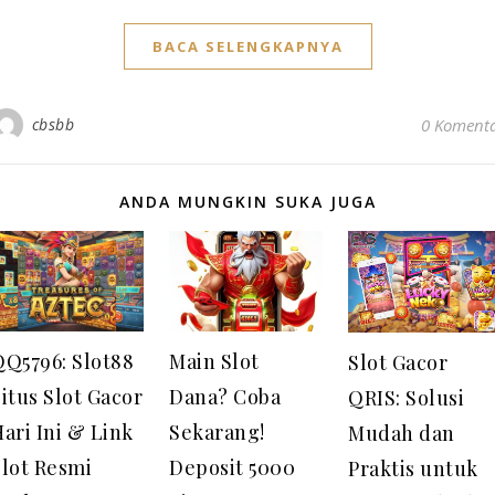
BACA SELENGKAPNYA
cbsbb
0 Koment
ANDA MUNGKIN SUKA JUGA
QQ5796: Slot88
Main Slot
Slot Gacor
itus Slot Gacor
Dana? Coba
QRIS: Solusi
ari Ini & Link
Sekarang!
Mudah dan
Slot Resmi
Deposit 5000
Praktis untuk