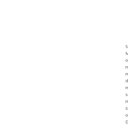
S
M
o
m
m
d
m
s
m
s
o
D