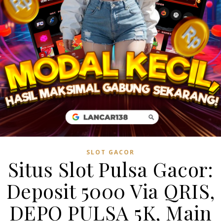
SLOT GACOR
Situs Slot Pulsa Gacor:
Deposit 5000 Via QRIS,
DEPO PULSA 5K, Main