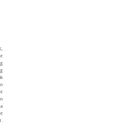
K,
ot
ng
ng
ik
an
ot
an
pa
ot
1.