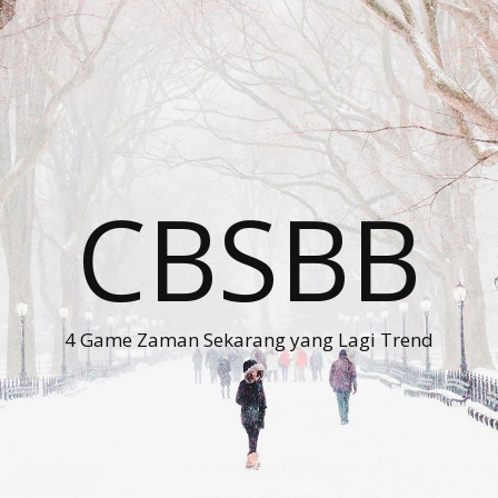
CBSBB
4 Game Zaman Sekarang yang Lagi Trend