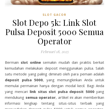
SLOT GACOR
Slot Depo 5k: Link Slot
Pulsa Deposit 5000 Semua
Operator
Februari 18, 2025
Bermain
slot online
semakin mudah dan praktis berkat
kemudahan melakukan deposit menggunakan pulsa. Salah
satu metode yang paling diminati oleh para pemain adalah
deposit pulsa 5000
, yang memungkinkan Anda untuk
memulai permainan hanya dengan modal kecil. Bagi Anda
yang mencari
link situs slot pulsa deposit 5000
yang
mendukung
semua operator
, artikel ini akan memberikan
informasi lengkap tentang situs-situs terbaik yang