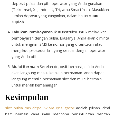
deposit pulsa dan pilih operator yang Anda gunakan
(Telkomsel, XL, Indosat, Tri, atau Smartfren). Masukkan
jumlah deposit yang diinginkan, dalam hal ini
5000
rupiah
.
Lakukan Pembayaran
Ikuti instruksi untuk melakukan
pembayaran dengan pulsa. Biasanya, Anda akan diminta
untuk mengirim SMS ke nomor yang ditentukan atau
mengikuti prosedur lain yang sesuai dengan operator
yang Anda pilih.
Mulai Bermain
Setelah deposit berhasil, saldo Anda
akan langsung masuk ke akun permainan. Anda dapat
langsung memilih permainan slot dan mulai bermain
untuk meraih kemenangan.
Kesimpulan
slot pulsa min depo 5k via qris gacor
adalah pilihan ideal
bagi pemain yang ingin mencoba peruntungan dengan