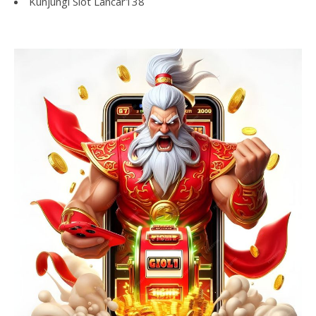
Kunjungi
Slot Lancar138