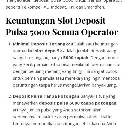
menyediakan deposit pulsa 5000 untuk semua operator,
seperti Telkomsel, XL, Indosat, Tri, dan Smartfren.
Keuntungan Slot Deposit
Pulsa 5000 Semua Operator
Minimal Deposit Terjangkau
Salah satu keuntungan
utama dari
slot depo 5k
adalah jumlah deposit yang
sangat terjangkau, hanya
5000 rupiah
. Dengan modal
yang kecil, pemain tetap bisa menikmati permainan slot
dengan peluang menang yang tinggi. Ini sangat cocok
untuk pemain pemula atau mereka yang ingin mencoba
peruntungan tanpa harus mengeluarkan banyak uang.
Deposit Pulsa Tanpa Potongan
Banyak situs yang
menawarkan
deposit pulsa 5000 tanpa potongan
,
artinya jumlah pulsa yang Anda setorkan akan
sepenuhnya masuk ke akun permainan Anda. Hal ini
tentunya memberikan keuntungan lebih, karena Anda