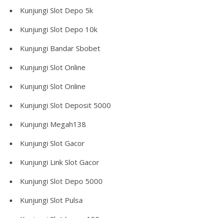
Kunjungi
Slot Depo 5k
Kunjungi
Slot Depo 10k
Kunjungi
Bandar Sbobet
Kunjungi
Slot Online
Kunjungi
Slot Online
Kunjungi
Slot Deposit 5000
Kunjungi
Megah138
Kunjungi
Slot Gacor
Kunjungi
Link Slot Gacor
Kunjungi
Slot Depo 5000
Kunjungi
Slot Pulsa