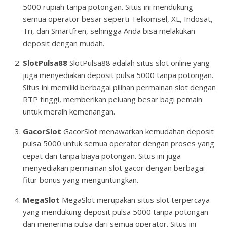
5000 rupiah tanpa potongan. Situs ini mendukung
semua operator besar seperti Telkomsel, XL, Indosat,
Tri, dan Smartfren, sehingga Anda bisa melakukan
deposit dengan mudah.
SlotPulsa88
SlotPulsa88 adalah situs slot online yang
juga menyediakan deposit pulsa 5000 tanpa potongan.
Situs ini memiliki berbagai pilihan permainan slot dengan
RTP tinggi, memberikan peluang besar bagi pemain
untuk meraih kemenangan.
GacorSlot
GacorSlot menawarkan kemudahan deposit
pulsa 5000 untuk semua operator dengan proses yang
cepat dan tanpa biaya potongan. Situs ini juga
menyediakan permainan slot gacor dengan berbagai
fitur bonus yang menguntungkan.
MegaSlot
MegaSlot merupakan situs slot terpercaya
yang mendukung deposit pulsa 5000 tanpa potongan
dan menerima pulsa dari semua operator. Situs ini