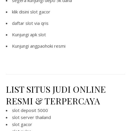
segera kunjungi
depo 5k dana
klik disini
slot gacor
daftar
slot via qris
Kunjungi
apk slot
Kunjungi
angpaohoki resmi
LIST SITUS JUDI ONLINE
RESMI & TERPERCAYA
slot deposit 5000
slot server thailand
slot gacor