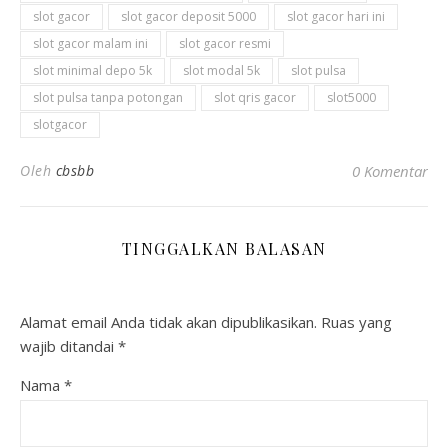
slot gacor
slot gacor deposit 5000
slot gacor hari ini
slot gacor malam ini
slot gacor resmi
slot minimal depo 5k
slot modal 5k
slot pulsa
slot pulsa tanpa potongan
slot qris gacor
slot5000
slotgacor
Oleh
cbsbb
0 Komentar
TINGGALKAN BALASAN
Alamat email Anda tidak akan dipublikasikan.
Ruas yang
wajib ditandai
*
Nama
*