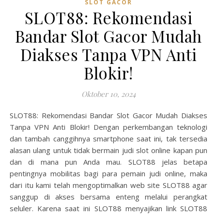
SLOT GACOR
SLOT88: Rekomendasi
Bandar Slot Gacor Mudah
Diakses Tanpa VPN Anti
Blokir!
Oktober 10, 2024
SLOT88: Rekomendasi Bandar Slot Gacor Mudah Diakses
Tanpa VPN Anti Blokir! Dengan perkembangan teknologi
dan tambah canggihnya smartphone saat ini, tak tersedia
alasan ulang untuk tidak bermain judi slot online kapan pun
dan di mana pun Anda mau. SLOT88 jelas betapa
pentingnya mobilitas bagi para pemain judi online, maka
dari itu kami telah mengoptimalkan web site SLOT88 agar
sanggup di akses bersama enteng melalui perangkat
seluler. Karena saat ini SLOT88 menyajikan link SLOT88