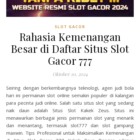
SLOT GACOR
Rahasia Kemenangan
Besar di Daftar Situs Slot
Gacor 777
Oktober 10, 2024
Seiring dengan berkembangnya teknologi, agen judi bola
hari ini permainan slot online semakin populer di kalangan
para pecinta judi online. Salah satu situs slot yang sedang
naik daun adalah Situs Slot Kakek Zeus. Situs ini
menawarkan berbagai jenis permainan slot yang menarik
dan menantang, termasuk slot777 dan slot gampang
maxwin. Tips Profesional untuk Maksimalkan Kemenangan