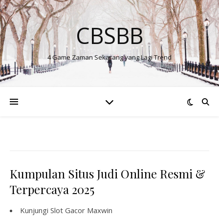
CBSBB
4 Game Zaman Sekarang yang Lagi Trend
Kumpulan Situs Judi Online Resmi &
Terpercaya 2025
Kunjungi
Slot Gacor Maxwin