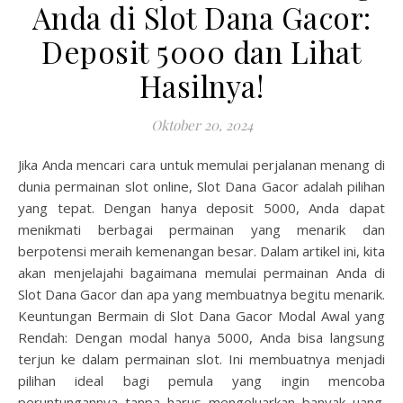
Anda di Slot Dana Gacor:
Deposit 5000 dan Lihat
Hasilnya!
Oktober 20, 2024
Jika Anda mencari cara untuk memulai perjalanan menang di
dunia permainan slot online, Slot Dana Gacor adalah pilihan
yang tepat. Dengan hanya deposit 5000, Anda dapat
menikmati berbagai permainan yang menarik dan
berpotensi meraih kemenangan besar. Dalam artikel ini, kita
akan menjelajahi bagaimana memulai permainan Anda di
Slot Dana Gacor dan apa yang membuatnya begitu menarik.
Keuntungan Bermain di Slot Dana Gacor Modal Awal yang
Rendah: Dengan modal hanya 5000, Anda bisa langsung
terjun ke dalam permainan slot. Ini membuatnya menjadi
pilihan ideal bagi pemula yang ingin mencoba
peruntungannya tanpa harus mengeluarkan banyak uang.