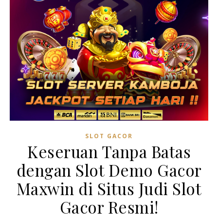
SLOT GACOR
Keseruan Tanpa Batas
dengan Slot Demo Gacor
Maxwin di Situs Judi Slot
Gacor Resmi!