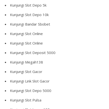
Kunjungi
Slot Depo 5k
Kunjungi
Slot Depo 10k
Kunjungi
Bandar Sbobet
Kunjungi
Slot Online
Kunjungi
Slot Online
Kunjungi
Slot Deposit 5000
Kunjungi
Megah138
Kunjungi
Slot Gacor
Kunjungi
Link Slot Gacor
Kunjungi
Slot Depo 5000
Kunjungi
Slot Pulsa