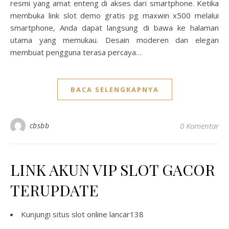
resmi yang amat enteng di akses dari smartphone. Ketika
membuka link slot demo gratis pg maxwin x500 melalui
smartphone, Anda dapat langsung di bawa ke halaman
utama yang memukau. Desain moderen dan elegan
membuat pengguna terasa percaya…
BACA SELENGKAPNYA
cbsbb
0 Komentar
LINK AKUN VIP SLOT GACOR
TERUPDATE
Kunjungi situs
slot online lancar138