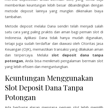
memberikan keuntungan lebih besar dibandingkan dengan
metode deposit lainnya yang mungkin dikenakan biaya
tambahan.
Metode deposit melalui Dana sendiri telah menjadi salah
satu cara yang paling praktis dan aman bagi pemain slot di
Indonesia. Aplikasi Dana tidak hanya mudah digunakan,
tetapi juga sudah terdaftar dan diawasi oleh Otoritas Jasa
Keuangan (OJK), memastikan transaksi yang dilakukan aman
dan terpercaya. Melalui
slot deposit dana tanpa
potongan
, Anda bisa menikmati pengalaman bermain slot
yang lebih efisien dan menguntungkan.
Keuntungan Menggunakan
Slot Deposit Dana Tanpa
Potongan
Ada berbagai alasan mengapa pemain slot lebih memilih