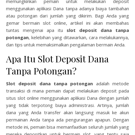
memungkinkan pemain untuk melakukan deposit
menggunakan aplikasi Dana tanpa adanya biaya tambahan
atau potongan dari jumlah yang dikirim. Bagi Anda yang
gemar bermain slot online, artikel ini akan membahas
tuntas mengenai apa itu
slot deposit dana tanpa
potongan
, kelebihan yang ditawarkan, cara melakukannya,
dan tips untuk memaksimalkan pengalaman bermain Anda.
Apa Itu Slot Deposit Dana
Tanpa Potongan?
Slot deposit dana tanpa potongan
adalah metode
transaksi di mana pemain dapat melakukan deposit pada
situs slot online menggunakan aplikasi Dana dengan jumlah
yang tidak terpotong biaya administrasi. Artinya, jumlah
dana yang Anda transfer akan langsung masuk ke akun
permainan Anda tanpa ada pengurangan apapun. Dengan
metode ini, pemain bisa memanfaatkan seluruh jumlah yang
mereka depositkan untuk bermain slot, yang tentu saja