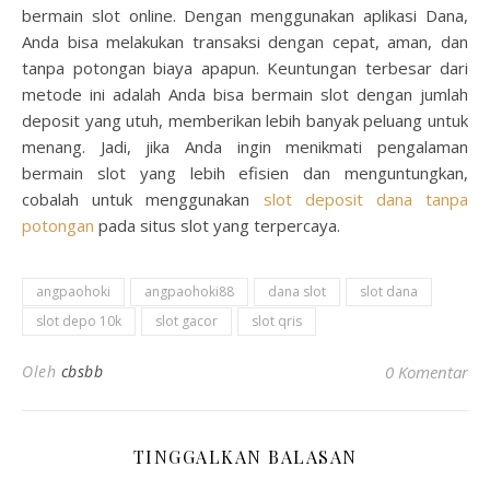
bermain slot online. Dengan menggunakan aplikasi Dana,
Anda bisa melakukan transaksi dengan cepat, aman, dan
tanpa potongan biaya apapun. Keuntungan terbesar dari
metode ini adalah Anda bisa bermain slot dengan jumlah
deposit yang utuh, memberikan lebih banyak peluang untuk
menang. Jadi, jika Anda ingin menikmati pengalaman
bermain slot yang lebih efisien dan menguntungkan,
cobalah untuk menggunakan
slot deposit dana tanpa
potongan
pada situs slot yang terpercaya.
angpaohoki
angpaohoki88
dana slot
slot dana
slot depo 10k
slot gacor
slot qris
Oleh
cbsbb
0 Komentar
TINGGALKAN BALASAN