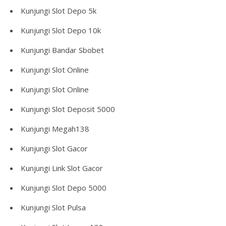
Kunjungi
Slot Depo 5k
Kunjungi
Slot Depo 10k
Kunjungi
Bandar Sbobet
Kunjungi
Slot Online
Kunjungi
Slot Online
Kunjungi
Slot Deposit 5000
Kunjungi
Megah138
Kunjungi
Slot Gacor
Kunjungi
Link Slot Gacor
Kunjungi
Slot Depo 5000
Kunjungi
Slot Pulsa