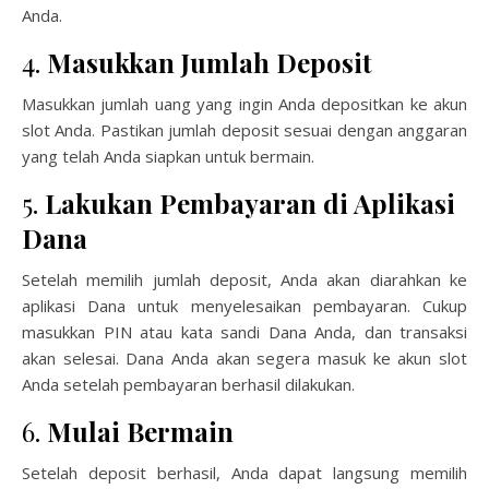
Anda.
4.
Masukkan Jumlah Deposit
Masukkan jumlah uang yang ingin Anda depositkan ke akun
slot Anda. Pastikan jumlah deposit sesuai dengan anggaran
yang telah Anda siapkan untuk bermain.
5.
Lakukan Pembayaran di Aplikasi
Dana
Setelah memilih jumlah deposit, Anda akan diarahkan ke
aplikasi Dana untuk menyelesaikan pembayaran. Cukup
masukkan PIN atau kata sandi Dana Anda, dan transaksi
akan selesai. Dana Anda akan segera masuk ke akun slot
Anda setelah pembayaran berhasil dilakukan.
6.
Mulai Bermain
Setelah deposit berhasil, Anda dapat langsung memilih