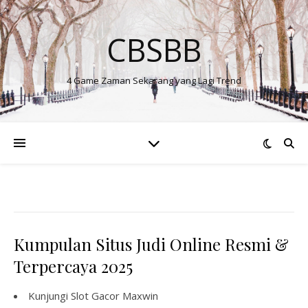
CBSBB
4 Game Zaman Sekarang yang Lagi Trend
Kumpulan Situs Judi Online Resmi &
Terpercaya 2025
Kunjungi
Slot Gacor Maxwin