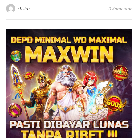
cbsbb
0 Komentar