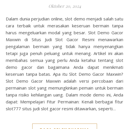
Oktober 20, 2024
Dalam dunia perjudian online, slot demo menjadi salah satu
cara terbaik untuk merasakan keseruan bermain tanpa
harus mengeluarkan modal yang besar. Slot Demo Gacor
Maxwin di Situs Judi Slot Gacor Resmi menawarkan
pengalaman bermain yang tidak hanya menyenangkan
tetapi juga penuh peluang untuk menang. Artikel ini akan
membahas semua yang perlu Anda ketahui tentang slot
demo gacor dan bagaimana Anda dapat menikmati
keseruan tanpa batas. Apa itu Slot Demo Gacor Maxwin?
Slot Demo Gacor Maxwin adalah versi percobaan dari
permainan slot yang memungkinkan pemain untuk bermain
tanpa risiko kehilangan uang. Dalam mode demo ini, Anda
dapat: Mempelajari Fitur Permainan: Kenali berbagai fitur
slot777 situs judi slot gacor resmi ditawarkan, seperti…