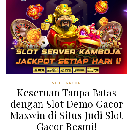
SLOT GACOR
Keseruan Tanpa Batas
dengan Slot Demo Gacor
Maxwin di Situs Judi Slot
Gacor Resmi!