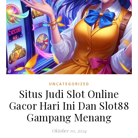
UNCATEGORIZED
Situs Judi Slot Online
Gacor Hari Ini Dan Slot88
Gampang Menang
Oktober 10, 2024