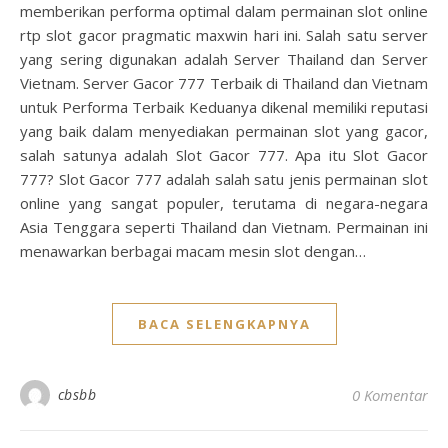
memberikan performa optimal dalam permainan slot online
rtp slot gacor pragmatic maxwin hari ini. Salah satu server
yang sering digunakan adalah Server Thailand dan Server
Vietnam. Server Gacor 777 Terbaik di Thailand dan Vietnam
untuk Performa Terbaik Keduanya dikenal memiliki reputasi
yang baik dalam menyediakan permainan slot yang gacor,
salah satunya adalah Slot Gacor 777. Apa itu Slot Gacor
777? Slot Gacor 777 adalah salah satu jenis permainan slot
online yang sangat populer, terutama di negara-negara
Asia Tenggara seperti Thailand dan Vietnam. Permainan ini
menawarkan berbagai macam mesin slot dengan…
BACA SELENGKAPNYA
cbsbb
0 Komentar