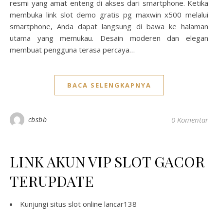
resmi yang amat enteng di akses dari smartphone. Ketika
membuka link slot demo gratis pg maxwin x500 melalui
smartphone, Anda dapat langsung di bawa ke halaman
utama yang memukau. Desain moderen dan elegan
membuat pengguna terasa percaya…
BACA SELENGKAPNYA
cbsbb
0 Komentar
LINK AKUN VIP SLOT GACOR
TERUPDATE
Kunjungi situs
slot online lancar138