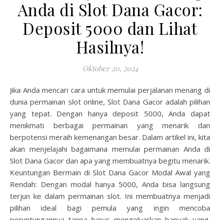
Anda di Slot Dana Gacor:
Deposit 5000 dan Lihat
Hasilnya!
Oktober 20, 2024
Jika Anda mencari cara untuk memulai perjalanan menang di
dunia permainan slot online, Slot Dana Gacor adalah pilihan
yang tepat. Dengan hanya deposit 5000, Anda dapat
menikmati berbagai permainan yang menarik dan
berpotensi meraih kemenangan besar. Dalam artikel ini, kita
akan menjelajahi bagaimana memulai permainan Anda di
Slot Dana Gacor dan apa yang membuatnya begitu menarik.
Keuntungan Bermain di Slot Dana Gacor Modal Awal yang
Rendah: Dengan modal hanya 5000, Anda bisa langsung
terjun ke dalam permainan slot. Ini membuatnya menjadi
pilihan ideal bagi pemula yang ingin mencoba
peruntungannya tanpa harus mengeluarkan banyak uang.