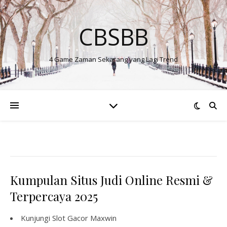
CBSBB
4 Game Zaman Sekarang yang Lagi Trend
Kumpulan Situs Judi Online Resmi &
Terpercaya 2025
Kunjungi
Slot Gacor Maxwin