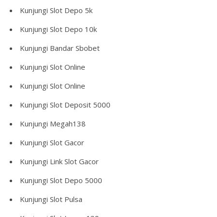
Kunjungi
Slot Depo 5k
Kunjungi
Slot Depo 10k
Kunjungi
Bandar Sbobet
Kunjungi
Slot Online
Kunjungi
Slot Online
Kunjungi
Slot Deposit 5000
Kunjungi
Megah138
Kunjungi
Slot Gacor
Kunjungi
Link Slot Gacor
Kunjungi
Slot Depo 5000
Kunjungi
Slot Pulsa