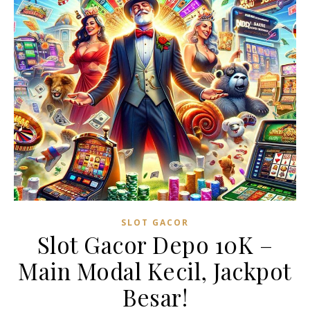
SLOT GACOR
Slot Gacor Depo 10K –
Main Modal Kecil, Jackpot
Besar!