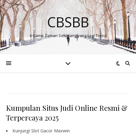
CBSBB
4 Game Zaman Sekarang yang Lagi Trend
Kumpulan Situs Judi Online Resmi &
Terpercaya 2025
Kunjungi
Slot Gacor Maxwin