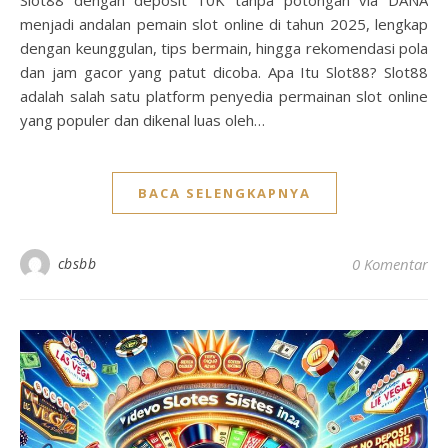
Slot88 dengan deposit 10K tanpa potongan via DANA
menjadi andalan pemain slot online di tahun 2025, lengkap
dengan keunggulan, tips bermain, hingga rekomendasi pola
dan jam gacor yang patut dicoba. Apa Itu Slot88? Slot88
adalah salah satu platform penyedia permainan slot online
yang populer dan dikenal luas oleh…
BACA SELENGKAPNYA
cbsbb
0 Komentar