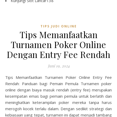
Kunjungi
Slot Lancar138
TIPS JUDI ONLINE
Tips Memanfaatkan
Turnamen Poker Online
Dengan Entry Fee Rendah
Juni 19, 2024
Tips Memanfaatkan Turnamen Poker Online Entry Fee
Rendah: Panduan bagi Pemain Pemula Turnamen poker
online dengan biaya masuk rendah (entry fee) merupakan
kesempatan emas bagi pemain pemula untuk berlatih dan
meningkatkan keterampilan poker mereka tanpa harus
merogoh kocek terlalu dalam. Dengan sedikit strategi dan
kebiasaan yang tepat, turnamen ini dapat menjadi tambang