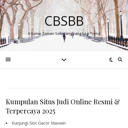
CBSBB
4 Game Zaman Sekarang yang Lagi Trend
Kumpulan Situs Judi Online Resmi &
Terpercaya 2025
Kunjungi
Slot Gacor Maxwin