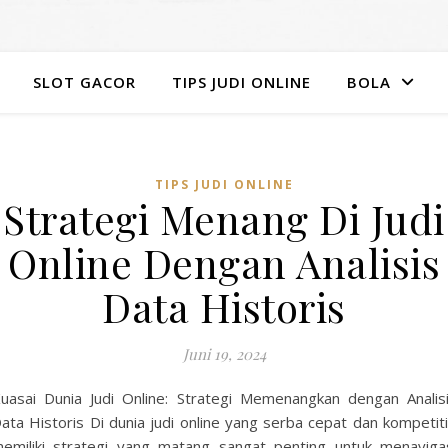
SLOT GACOR
TIPS JUDI ONLINE
BOLA
TIPS JUDI ONLINE
Strategi Menang Di Judi
Online Dengan Analisis
Data Historis
Juni 19, 2024
uasai Dunia Judi Online: Strategi Memenangkan dengan Analis
ata Historis Di dunia judi online yang serba cepat dan kompetiti
emiliki strategi yang matang sangat penting untuk menaviga