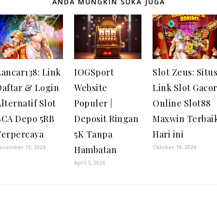
ANDA MUNGKIN SUKA JUGA
ancar138: Link
IOGSport
Slot Zeus: Situ
Daftar & Login
Website
Link Slot Gaco
lternatif Slot
Populer |
Online Slot88
BCA Depo 5RB
Deposit Ringan
Maxwin Terbai
Terpercaya
5K Tanpa
Hari ini
ovember 13, 2024
Oktober 19, 2024
Hambatan
April 5, 2026