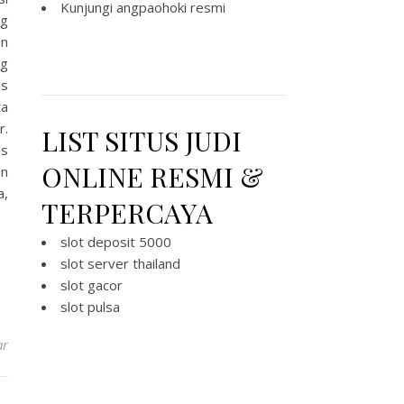
Kunjungi
angpaohoki resmi
ng
en
ng
is
ta
r.
LIST SITUS JUDI
us
ONLINE RESMI &
an
a,
TERPERCAYA
slot deposit 5000
slot server thailand
slot gacor
slot pulsa
ar