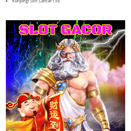
Kunjungi
Slot Lancar138