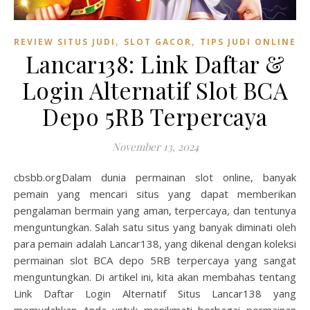
,
,
REVIEW SITUS JUDI
SLOT GACOR
TIPS JUDI ONLINE
Lancar138: Link Daftar &
Login Alternatif Slot BCA
Depo 5RB Terpercaya
November 13, 2024
cbsbb.orgDalam dunia permainan slot online, banyak
pemain yang mencari situs yang dapat memberikan
pengalaman bermain yang aman, terpercaya, dan tentunya
menguntungkan. Salah satu situs yang banyak diminati oleh
para pemain adalah Lancar138, yang dikenal dengan koleksi
permainan slot BCA depo 5RB terpercaya yang sangat
menguntungkan. Di artikel ini, kita akan membahas tentang
Link Daftar Login Alternatif Situs Lancar138 yang