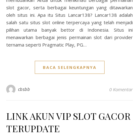
memudahkan Anda untuk menikmati berbagai permainan
slot gacor, serta berbagai keuntungan yang ditawarkan
oleh situs ini. Apa itu Situs Lancar138? Lancar138 adalah
salah satu situs slot online terpercaya yang telah menjadi
pilihan utama banyak bettor di Indonesia. Situs ini
menawarkan berbagai jenis permainan slot dari provider
ternama seperti Pragmatic Play, PG…
BACA SELENGKAPNYA
cbsbb
0 Komentar
LINK AKUN VIP SLOT GACOR
TERUPDATE