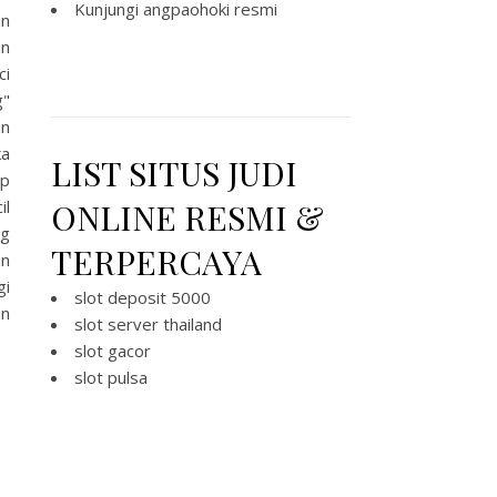
Kunjungi
angpaohoki resmi
an
an
ci
g"
an
ka
LIST SITUS JUDI
ip
il
ONLINE RESMI &
ng
TERPERCAYA
an
gi
slot deposit 5000
an
slot server thailand
slot gacor
slot pulsa