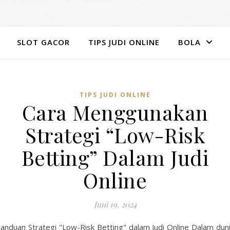
SLOT GACOR
TIPS JUDI ONLINE
BOLA
TIPS JUDI ONLINE
Cara Menggunakan
Strategi “Low-Risk
Betting” Dalam Judi
Online
Juni 19, 2024
anduan Strategi "Low-Risk Betting" dalam Judi Online Dalam dun