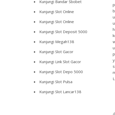
Kunjungi
Bandar Sbobet
p
b
Kunjungi
Slot Online
u
Kunjungi
Slot Online
u
h
Kunjungi
Slot Deposit 5000
k
Kunjungi
Megah138
w
u
Kunjungi
Slot Gacor
p
y
Kunjungi
Link Slot Gacor
s
Kunjungi
Slot Depo 5000
m
L
Kunjungi
Slot Pulsa
Kunjungi
Slot Lancar138