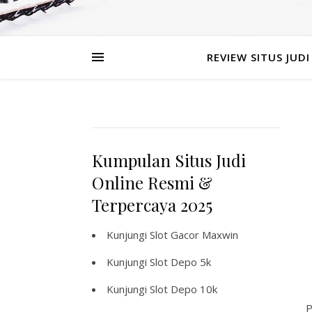
REVIEW SITUS JUDI
Kumpulan Situs Judi
Online Resmi &
Terpercaya 2025
Kunjungi
Slot Gacor Maxwin
Kunjungi
Slot Depo 5k
Kunjungi
Slot Depo 10k
P