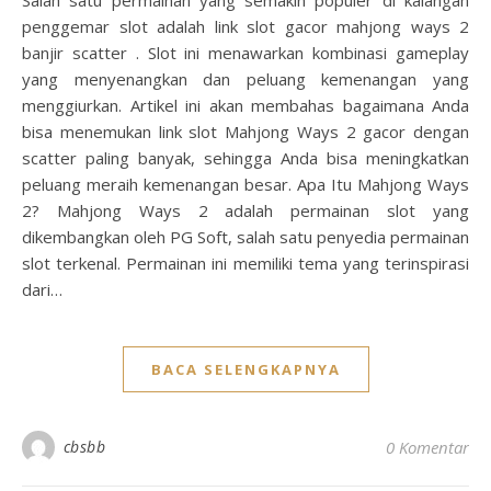
Salah satu permainan yang semakin populer di kalangan
penggemar slot adalah link slot gacor mahjong ways 2
banjir scatter . Slot ini menawarkan kombinasi gameplay
yang menyenangkan dan peluang kemenangan yang
menggiurkan. Artikel ini akan membahas bagaimana Anda
bisa menemukan link slot Mahjong Ways 2 gacor dengan
scatter paling banyak, sehingga Anda bisa meningkatkan
peluang meraih kemenangan besar. Apa Itu Mahjong Ways
2? Mahjong Ways 2 adalah permainan slot yang
dikembangkan oleh PG Soft, salah satu penyedia permainan
slot terkenal. Permainan ini memiliki tema yang terinspirasi
dari…
BACA SELENGKAPNYA
cbsbb
0 Komentar