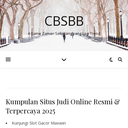
CBSBB
4 Game Zaman Sekarang yang Lagi Trend
Kumpulan Situs Judi Online Resmi &
Terpercaya 2025
Kunjungi
Slot Gacor Maxwin