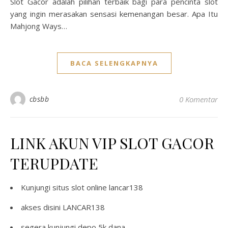
Slot Gacor adalah pilihan terbaik bagi para pencinta slot
yang ingin merasakan sensasi kemenangan besar. Apa Itu
Mahjong Ways…
BACA SELENGKAPNYA
cbsbb
0 Komentar
LINK AKUN VIP SLOT GACOR
TERUPDATE
Kunjungi situs
slot online lancar138
akses disini
LANCAR138
segera kunjungi
depo 5k dana