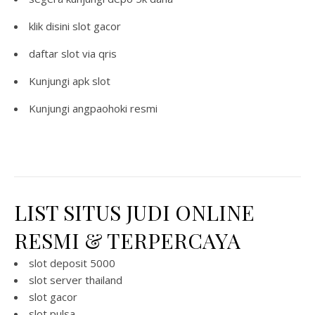
klik disini
slot gacor
daftar
slot via qris
Kunjungi
apk slot
Kunjungi
angpaohoki resmi
LIST SITUS JUDI ONLINE
RESMI & TERPERCAYA
slot deposit 5000
slot server thailand
slot gacor
slot pulsa