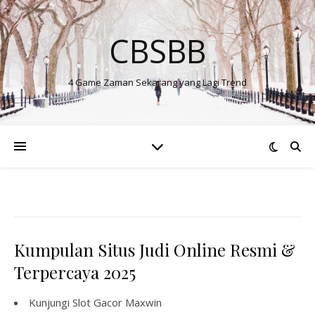
CBSBB
4 Game Zaman Sekarang yang Lagi Trend
Kumpulan Situs Judi Online Resmi &
Terpercaya 2025
Kunjungi
Slot Gacor Maxwin