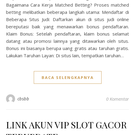
Bagaimana Cara Kerja Matched Betting? Proses matched
betting melibatkan beberapa langkah utama: Mendaftar di
Beberapa Situs Judi: Daftarkan akun di situs judi online
bereputasi baik yang menawarkan bonus pendaftaran.
Klaim Bonus: Setelah pendaftaran, klaim bonus selamat
datang atau promosi lainnya yang ditawarkan oleh situs.
Bonus ini biasanya berupa uang gratis atau taruhan gratis.
Lakukan Taruhan Layan: Di situs lain, tempatkan taruhan…
BACA SELENGKAPNYA
cbsbb
0 Komentar
LINK AKUN VIP SLOT GACOR