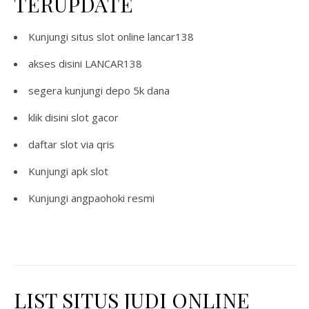
TERUPDATE
Kunjungi situs
slot online lancar138
akses disini
LANCAR138
segera kunjungi
depo 5k dana
klik disini
slot gacor
daftar
slot via qris
Kunjungi
apk slot
Kunjungi
angpaohoki resmi
LIST SITUS JUDI ONLINE