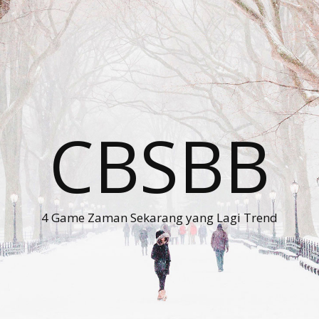
CBSBB
4 Game Zaman Sekarang yang Lagi Trend