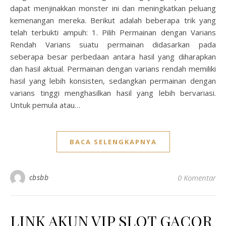
dapat menjinakkan monster ini dan meningkatkan peluang
kemenangan mereka. Berikut adalah beberapa trik yang
telah terbukti ampuh: 1. Pilih Permainan dengan Varians
Rendah Varians suatu permainan didasarkan pada
seberapa besar perbedaan antara hasil yang diharapkan
dan hasil aktual. Permainan dengan varians rendah memiliki
hasil yang lebih konsisten, sedangkan permainan dengan
varians tinggi menghasilkan hasil yang lebih bervariasi.
Untuk pemula atau…
BACA SELENGKAPNYA
cbsbb
0 Komentar
LINK AKUN VIP SLOT GACOR