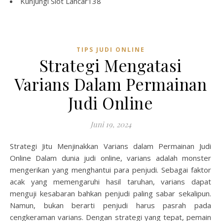
Kunjungi
Slot Lancar138
TIPS JUDI ONLINE
Strategi Mengatasi
Varians Dalam Permainan
Judi Online
Juni 19, 2024
Strategi Jitu Menjinakkan Varians dalam Permainan Judi
Online Dalam dunia judi online, varians adalah monster
mengerikan yang menghantui para penjudi. Sebagai faktor
acak yang memengaruhi hasil taruhan, varians dapat
menguji kesabaran bahkan penjudi paling sabar sekalipun.
Namun, bukan berarti penjudi harus pasrah pada
cengkeraman varians. Dengan strategi yang tepat, pemain