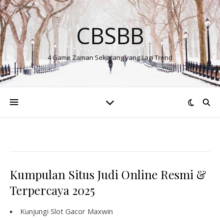
CBSBB
4 Game Zaman Sekarang yang Lagi Trend
Kumpulan Situs Judi Online Resmi &
Terpercaya 2025
Kunjungi
Slot Gacor Maxwin