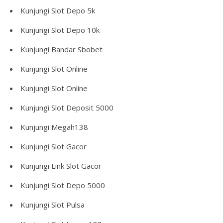
Kunjungi
Slot Depo 5k
Kunjungi
Slot Depo 10k
Kunjungi
Bandar Sbobet
Kunjungi
Slot Online
Kunjungi
Slot Online
Kunjungi
Slot Deposit 5000
Kunjungi
Megah138
Kunjungi
Slot Gacor
Kunjungi
Link Slot Gacor
Kunjungi
Slot Depo 5000
Kunjungi
Slot Pulsa