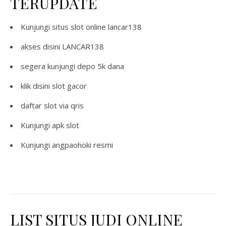
TERUPDATE
Kunjungi situs
slot online lancar138
akses disini
LANCAR138
segera kunjungi
depo 5k dana
klik disini
slot gacor
daftar
slot via qris
Kunjungi
apk slot
Kunjungi
angpaohoki resmi
LIST SITUS JUDI ONLINE