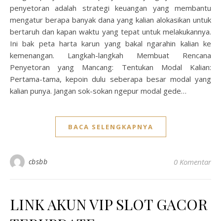
penyetoran adalah strategi keuangan yang membantu
mengatur berapa banyak dana yang kalian alokasikan untuk
bertaruh dan kapan waktu yang tepat untuk melakukannya.
Ini bak peta harta karun yang bakal ngarahin kalian ke
kemenangan. Langkah-langkah Membuat Rencana
Penyetoran yang Mancang: Tentukan Modal Kalian:
Pertama-tama, kepoin dulu seberapa besar modal yang
kalian punya. Jangan sok-sokan ngepur modal gede…
BACA SELENGKAPNYA
cbsbb
0 Komentar
LINK AKUN VIP SLOT GACOR