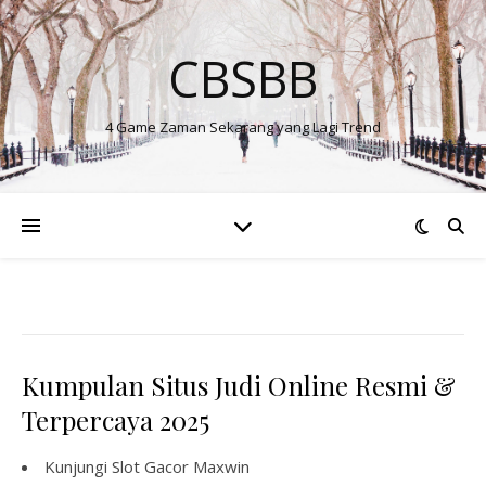
CBSBB
4 Game Zaman Sekarang yang Lagi Trend
Kumpulan Situs Judi Online Resmi &
Terpercaya 2025
Kunjungi
Slot Gacor Maxwin