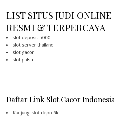
LIST SITUS JUDI ONLINE
RESMI & TERPERCAYA
slot deposit 5000
slot server thailand
slot gacor
slot pulsa
Daftar Link Slot Gacor Indonesia
Kunjungi
slot depo 5k