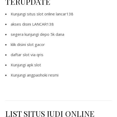
TERUPDATE
Kunjungi situs
slot online lancar138
akses disini
LANCAR138
segera kunjungi
depo 5k dana
klik disini
slot gacor
daftar
slot via qris
Kunjungi
apk slot
Kunjungi
angpaohoki resmi
LIST SITUS JUDI ONLINE