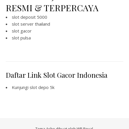
RESMI & TERPERCAYA
slot deposit 5000
slot server thailand
slot gacor
slot pulsa
Daftar Link Slot Gacor Indonesia
Kunjungi
slot depo 5k
Tema Ashe dibuat oleh
WP Royal
.