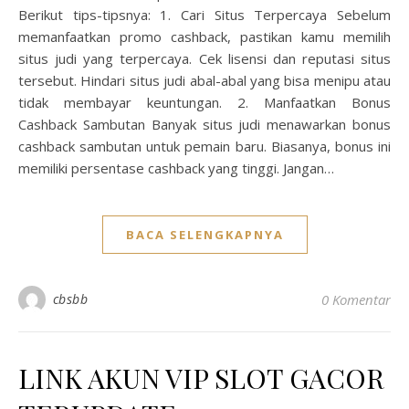
Berikut tips-tipsnya: 1. Cari Situs Terpercaya Sebelum
memanfaatkan promo cashback, pastikan kamu memilih
situs judi yang terpercaya. Cek lisensi dan reputasi situs
tersebut. Hindari situs judi abal-abal yang bisa menipu atau
tidak membayar keuntungan. 2. Manfaatkan Bonus
Cashback Sambutan Banyak situs judi menawarkan bonus
cashback sambutan untuk pemain baru. Biasanya, bonus ini
memiliki persentase cashback yang tinggi. Jangan…
BACA SELENGKAPNYA
cbsbb
0 Komentar
LINK AKUN VIP SLOT GACOR