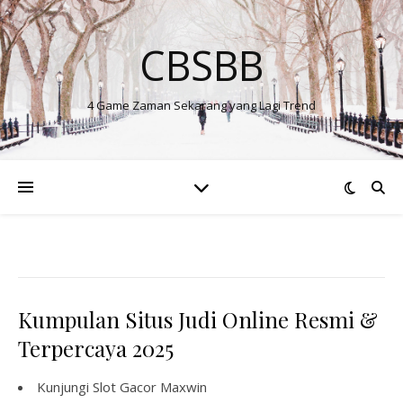
CBSBB
4 Game Zaman Sekarang yang Lagi Trend
Kumpulan Situs Judi Online Resmi &
Terpercaya 2025
Kunjungi
Slot Gacor Maxwin