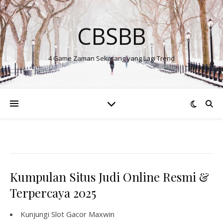
CBSBB
4 Game Zaman Sekarang yang Lagi Trend
Kumpulan Situs Judi Online Resmi &
Terpercaya 2025
Kunjungi
Slot Gacor Maxwin