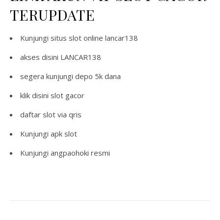
TERUPDATE
Kunjungi situs
slot online lancar138
akses disini
LANCAR138
segera kunjungi
depo 5k dana
klik disini
slot gacor
daftar
slot via qris
Kunjungi
apk slot
Kunjungi
angpaohoki resmi