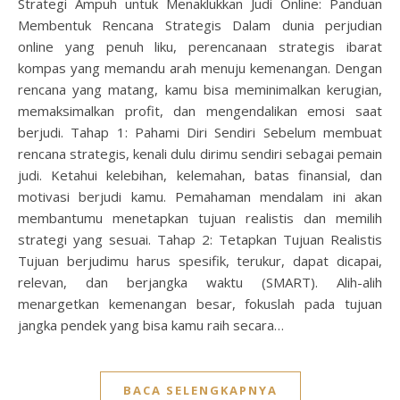
Strategi Ampuh untuk Menaklukkan Judi Online: Panduan
Membentuk Rencana Strategis Dalam dunia perjudian
online yang penuh liku, perencanaan strategis ibarat
kompas yang memandu arah menuju kemenangan. Dengan
rencana yang matang, kamu bisa meminimalkan kerugian,
memaksimalkan profit, dan mengendalikan emosi saat
berjudi. Tahap 1: Pahami Diri Sendiri Sebelum membuat
rencana strategis, kenali dulu dirimu sendiri sebagai pemain
judi. Ketahui kelebihan, kelemahan, batas finansial, dan
motivasi berjudi kamu. Pemahaman mendalam ini akan
membantumu menetapkan tujuan realistis dan memilih
strategi yang sesuai. Tahap 2: Tetapkan Tujuan Realistis
Tujuan berjudimu harus spesifik, terukur, dapat dicapai,
relevan, dan berjangka waktu (SMART). Alih-alih
menargetkan kemenangan besar, fokuslah pada tujuan
jangka pendek yang bisa kamu raih secara…
BACA SELENGKAPNYA