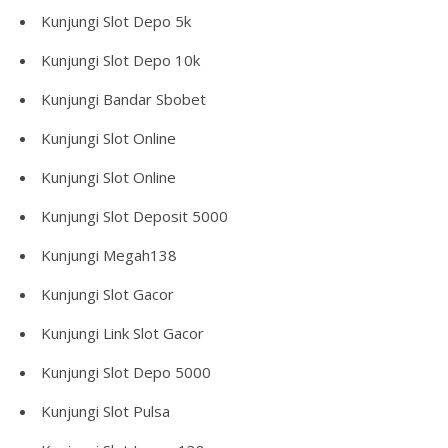
Kunjungi
Slot Depo 5k
Kunjungi
Slot Depo 10k
Kunjungi
Bandar Sbobet
Kunjungi
Slot Online
Kunjungi
Slot Online
Kunjungi
Slot Deposit 5000
Kunjungi
Megah138
Kunjungi
Slot Gacor
Kunjungi
Link Slot Gacor
Kunjungi
Slot Depo 5000
Kunjungi
Slot Pulsa