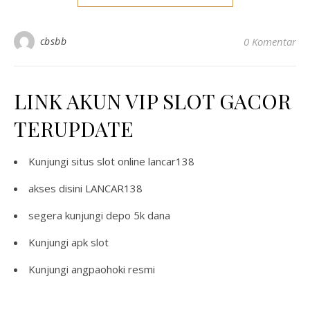
cbsbb
0 Komentar
LINK AKUN VIP SLOT GACOR
TERUPDATE
Kunjungi situs
slot online lancar138
akses disini
LANCAR138
segera kunjungi
depo 5k dana
Kunjungi
apk slot
Kunjungi
angpaohoki resmi