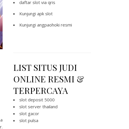
daftar
slot via qris
Kunjungi
apk slot
Kunjungi
angpaohoki resmi
LIST SITUS JUDI
ONLINE RESMI &
TERPERCAYA
slot deposit 5000
slot server thailand
slot gacor
na
slot pulsa
r.