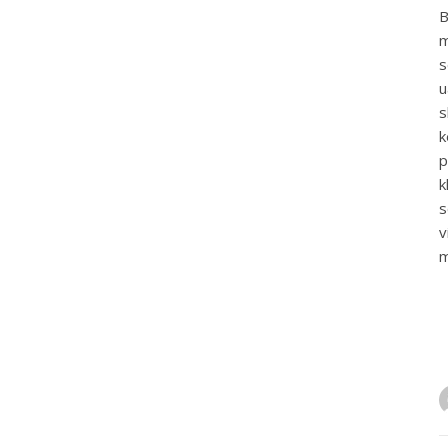
B
m
s
u
s
k
p
k
s
v
m