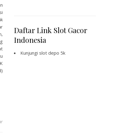
an
si
ak
ar
Daftar Link Slot Gacor
n,
Indonesia
ng
at
Kunjungi
slot depo 5k
tu
5K
d)
ar