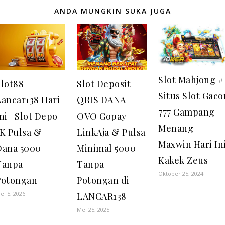
ANDA MUNGKIN SUKA JUGA
Slot Mahjong #
Slot88
Slot Deposit
Situs Slot Gaco
Lancar138 Hari
QRIS DANA
777 Gampang
ni | Slot Depo
OVO Gopay
Menang
5K Pulsa &
LinkAja & Pulsa
Maxwin Hari In
Dana 5000
Minimal 5000
Kakek Zeus
Tanpa
Tanpa
Oktober 25, 2024
Potongan
Potongan di
ei 5, 2026
LANCAR138
Mei 25, 2025