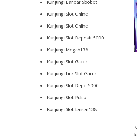
Kunjungi
Bandar Sbobet
Kunjungi
Slot Online
Kunjungi
Slot Online
Kunjungi
Slot Deposit 5000
Kunjungi
Megah138
Kunjungi
Slot Gacor
Kunjungi
Link Slot Gacor
Kunjungi
Slot Depo 5000
Kunjungi
Slot Pulsa
Kunjungi
Slot Lancar138
M
k