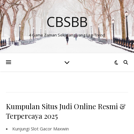
CBSBB
4 Game Zaman Sekarang yang Lagi Trend
Kumpulan Situs Judi Online Resmi &
Terpercaya 2025
Kunjungi
Slot Gacor Maxwin