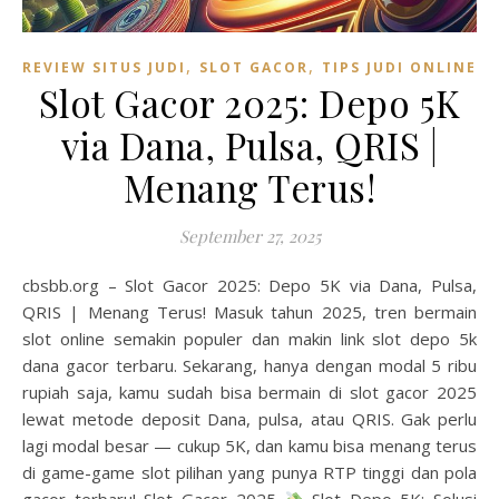
,
,
REVIEW SITUS JUDI
SLOT GACOR
TIPS JUDI ONLINE
Slot Gacor 2025: Depo 5K
via Dana, Pulsa, QRIS |
Menang Terus!
September 27, 2025
cbsbb.org – Slot Gacor 2025: Depo 5K via Dana, Pulsa,
QRIS | Menang Terus! Masuk tahun 2025, tren bermain
slot online semakin populer dan makin link slot depo 5k
dana gacor terbaru. Sekarang, hanya dengan modal 5 ribu
rupiah saja, kamu sudah bisa bermain di slot gacor 2025
lewat metode deposit Dana, pulsa, atau QRIS. Gak perlu
lagi modal besar — cukup 5K, dan kamu bisa menang terus
di game-game slot pilihan yang punya RTP tinggi dan pola