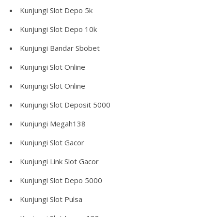
Kunjungi
Slot Depo 5k
Kunjungi
Slot Depo 10k
Kunjungi
Bandar Sbobet
Kunjungi
Slot Online
Kunjungi
Slot Online
Kunjungi
Slot Deposit 5000
Kunjungi
Megah138
Kunjungi
Slot Gacor
Kunjungi
Link Slot Gacor
Kunjungi
Slot Depo 5000
Kunjungi
Slot Pulsa