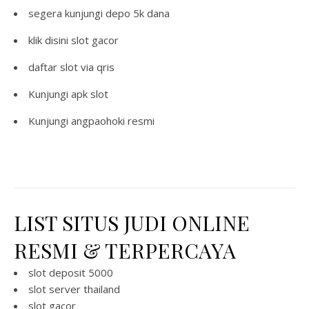
segera kunjungi
depo 5k dana
klik disini
slot gacor
daftar
slot via qris
Kunjungi
apk slot
Kunjungi
angpaohoki resmi
LIST SITUS JUDI ONLINE
RESMI & TERPERCAYA
slot deposit 5000
slot server thailand
slot gacor