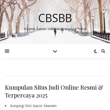
CBSBB
4 Game Zaman Sekarang yang Lagi Trend
Kumpulan Situs Judi Online Resmi &
Terpercaya 2025
Kunjungi
Slot Gacor Maxwin